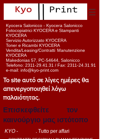
Kyocera Salonicco - Kyocera Salonicco
Fotocopiatrici KYOCERA e Stampanti
KYOCERA
Servizio Autorizzato KYOCERA
Toner e Ricambi KYOCERA
Vendita/Leasing/Contratti
Manutenzione
KYOCERA
Makedonias 57, PC-54644, Salonicco
Telefono:
2311-29.41.31
/ Fax:
2311-24.31.91
e-mail:
info@kyo-print.com
Το site αυτό σε λίγες ημέρες θα
απενεργοποιηθεί λόγω
παλαιότητας.
Επισκεφθείτε
εδώ
τον
καινούργιο μας ιστότοπο
KYO
-
PRINT
. Tutto per affari