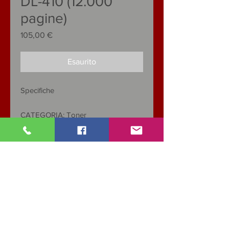
DL-410 (12.000
pagine)
Prezzo
105,00 €
Esaurito
Specifiche
CATEGORIA: Toner
Colore nero
Pagine: 12.000
Capacità: standard
Tipo: unità singola
Compatibile con:
P3010D, P3010DW, P3300DN,
P3300DW
, M6700D, M6700DW,
M7100DN,
M7100DW
,
M6800FDW
,