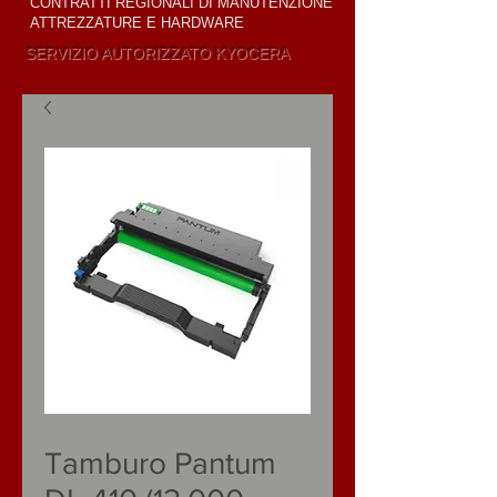
CONTRATTI REGIONALI DI MANUTENZIONE
ATTREZZATURE E HARDWARE
SERVIZIO AUTORIZZATO KYOCERA
VENDITA E
LOCAZIONE
SKU: DL-410
Tamburo Pantum