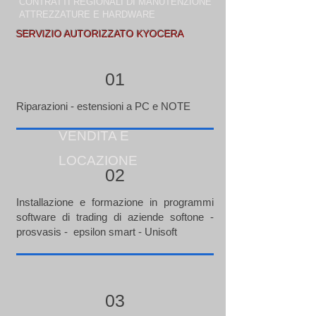
CONTRATTI REGIONALI DI MANUTENZIONE
ATTREZZATURE E HARDWARE
SERVIZIO AUTORIZZATO KYOCERA
01
Riparazioni - estensioni a PC e NOTE
VENDITA E
LOCAZIONE
02
Installazione e formazione in programmi
software di trading di aziende softone -
prosvasis - epsilon smart - Unisoft
03