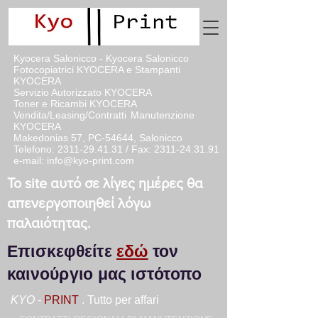
Kyocera Salonicco - Kyocera Salonicco
Fotocopiatrici KYOCERA e Stampanti
KYOCERA
Servizio Autorizzato KYOCERA
Toner e Ricambi KYOCERA
Vendita/Leasing/Contratti
Manutenzione
KYOCERA
Makedonias 57, PC-54644, Salonicco
Telefono:
2311-29.41.31
/ Fax:
2311-24.31.91
e-mail:
info@kyo-print.com
Το site αυτό σε λίγες ημέρες θα
απενεργοποιηθεί λόγω
παλαιότητας.
Επισκεφθείτε
εδώ
τον
καινούργιο μας ιστότοπο
KYO
-
PRINT
. Tutto per affari