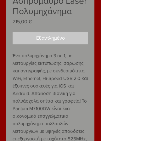
Ασπρόμαυρο Laser
Πολυμηχάνημα
215,00 €
Τιμή
Εξαντλημένο
Ένα πολυμηχάνημα 3 σε 1, με
λειτουργίες εκτύπωσης, σάρωσης
και αντιγραφής, με συνδεσιμότητα
WiFi, Ethernet, Hi-Speed USB 2.0 και
έξυπνες συσκευές για iOS και
Android. Απόδοση ιδανική για
πολυάσχολα σπίτια και γραφεία! Το
Pantum M7100DW είναι ένα
οικονομικό επαγγελματικό
πολυμηχάνημα πολλαπλών
λειτουργιών με υψηλές αποδόσεις,
επεξεργαστή με ταχύτητα 525MHz,