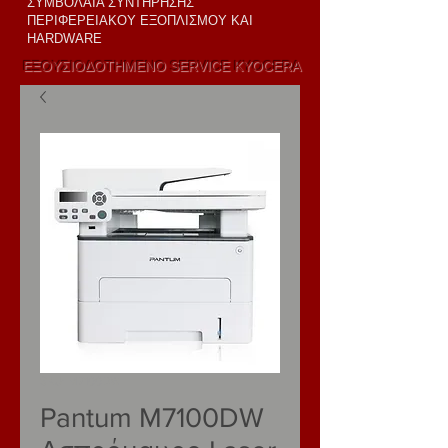
ΣΥΜΒΟΛΑΙΑ ΣΥΝΤΗΡΗΣΗΣ
ΠΕΡΙΦΕΡΕΙΑΚΟΥ ΕΞΟΠΛΙΣΜΟΥ ΚΑΙ
HARDWARE
ΕΞΟΥΣΙΟΔΟΤΗΜΕΝΟ SERVICE KYOCERA
ΠΩΛΗΣΗ KAI
LEASING
SKU: M7100DW
Pantum M7100DW