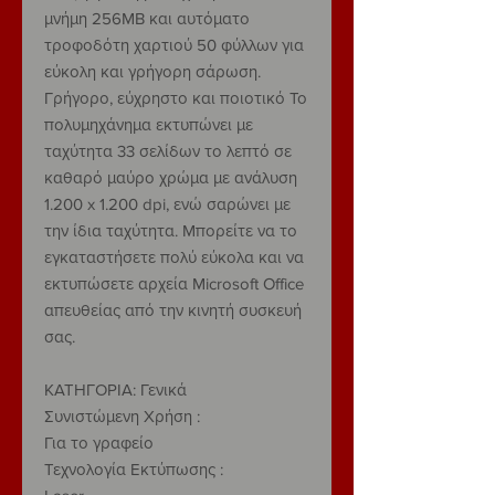
μνήμη 256MB και αυτόματο
τροφοδότη χαρτιού 50 φύλλων για
εύκολη και γρήγορη σάρωση.
Γρήγορο, εύχρηστο και ποιοτικό Το
πολυμηχάνημα εκτυπώνει με
ταχύτητα 33 σελίδων το λεπτό σε
καθαρό μαύρο χρώμα με ανάλυση
1.200 x 1.200 dpi, ενώ σαρώνει με
την ίδια ταχύτητα. Μπορείτε να το
εγκαταστήσετε πολύ εύκολα και να
εκτυπώσετε αρχεία Microsoft Office
απευθείας από την κινητή συσκευή
σας.
ΚΑΤΗΓΟΡΙΑ: Γενικά
Συνιστώμενη Χρήση :
Για το γραφείο
Τεχνολογία Εκτύπωσης :