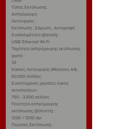
Laser
Τύπος Εκτύπωσης :
Ασπρόμαυρη
Λειτουργίες :
Εκτύπωση , Σάρωση , Αντιγραφή
Συνδεσιμότητα (βασική) :
USB/ Ethernet/ Wi-Fi
Ταχύτητα ασπρόμαυρης εκτύπωσης
(ppm) :
33
Κύκλος Λειτουργίας (Μηνιαίος Α4) :
60.000 σελίδες
Συνιστώμενος μηνιαίος όγκος
εκτυπώσεων :
750 - 3.500 σελίδες
Ποιότητα ασπρόμαυρης
εκτύπωσης (βέλτιστη) :
1200 × 1200 dpi
Γλώσσες Εκτύπωσης :