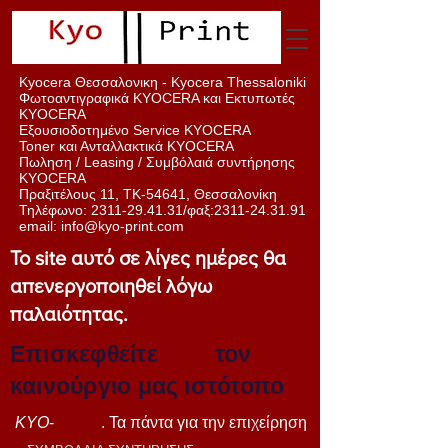
Kyocera Θεσσαλονικη - Kyocera Thessaloniki
Φωτοαντιγραφικά KYOCERA και Εκτυπωτές
KYOCERA
Εξουσιοδοτημένο Service KYOCERA
Toner και Ανταλλακτικά KYOCERA
Πωληση / Leasing / Συμβόλαιά
συντήρησης
KYOCERA
Πραξιτέλους 11, ΤΚ-54641, Θεσσαλονίκη
Τηλέφωνο:
2311-29.41.31
/φαξ:
2311-24.31.91
email:
info@kyo-print.com
Το site αυτό σε λίγες ημέρες θα
απενεργοποιηθεί λόγω
παλαιότητας.
Επισκεφθείτε
εδώ
τον
καινούργιο μας ιστότοπο
KYO
-
PRINT
. Τα πάντα για την επιχείρηση