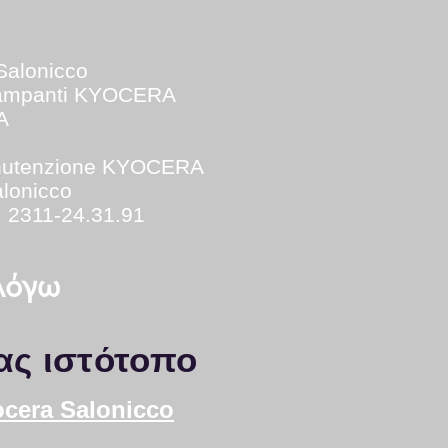
Salonicco
tampanti KYOCERA
A
utenzione KYOCERA
lonicco
: 2311-24.31.91
 λόγω
ας ιστότοπο
ocera Salonicco