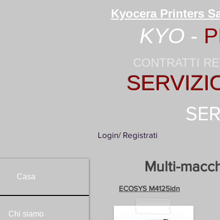
Kyocera Printers Sa
KYO
-
P
CONTRATTI RE
SERVIZI
SER
Login/ Registrati
Multi-macch
Casa
ECOSYS M4125idn
Chi siamo