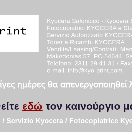
Kyocera Salonicco - Kyocera 
Fotocopiatrici KYOCERA e S
Servizio Autorizzato KYOCER
Toner e Ricambi KYOCERA
Vendita/Leasing/Contratti
Man
Makedonias 57, PC-54644, Sa
Telefono: 2311-29.41.31 / Fax
e-mail:
info@kyo-print.com
 λίγες ημέρες θα απενεργοποιηθεί
είτε
εδώ
τον καινούργιο μ
/ Servizio Kyocera / Fotocopiatrice Ky