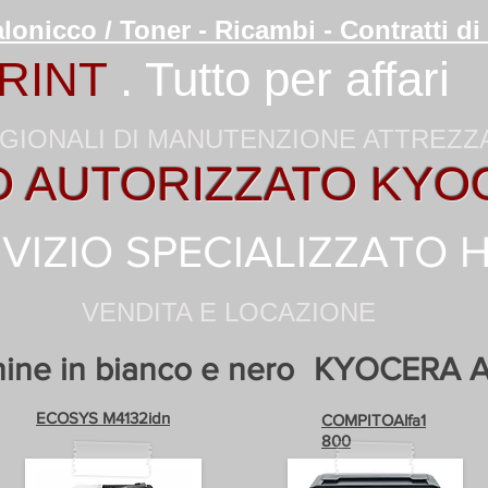
lonicco / Toner - Ricambi - Contratti 
RINT
. Tutto per affari
GIONALI DI MANUTENZIONE ATTREZ
O AUTORIZZATO KYO
VIZIO SPECIALIZZATO 
VENDITA E LOCAZIONE
ine in bianco e nero
KYOCERA 
ECOSYS M4132idn
COMPITOAlfa1
800