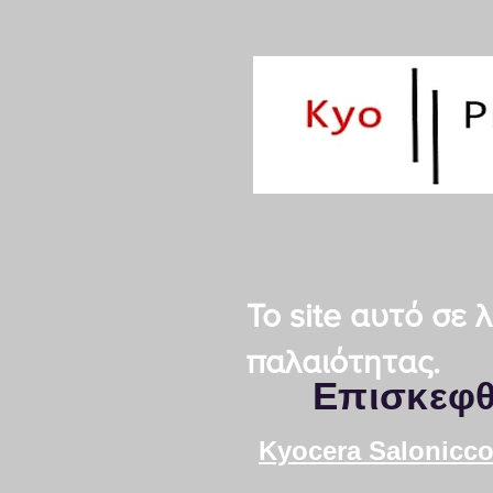
Το site αυτό σε
παλαιότητας.
Επισκεφθ
Kyocera Salonicco 