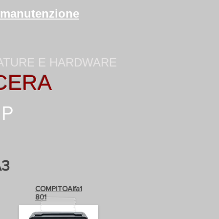
di manutenzione
ZATURE E HARDWARE
CERA
HP
A3
COMPITOAlfa1
801