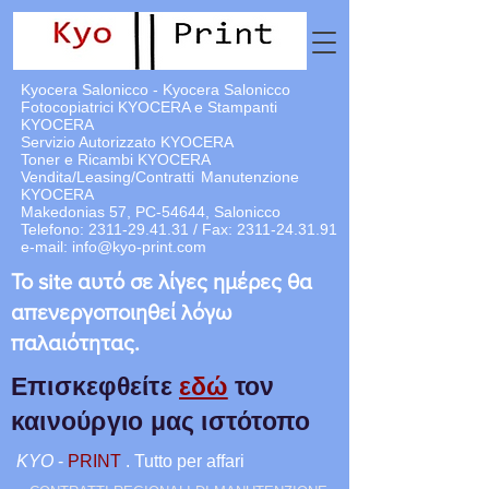
Kyocera Salonicco - Kyocera Salonicco
Fotocopiatrici KYOCERA e Stampanti
KYOCERA
Servizio Autorizzato KYOCERA
Toner e Ricambi KYOCERA
Vendita/Leasing/Contratti
Manutenzione
KYOCERA
Makedonias 57, PC-54644, Salonicco
Telefono:
2311-29.41.31
/ Fax:
2311-24.31.91
e-mail:
info@kyo-print.com
Το site αυτό σε λίγες ημέρες θα
απενεργοποιηθεί λόγω
παλαιότητας.
Επισκεφθείτε
εδώ
τον
καινούργιο μας ιστότοπο
KYO
-
PRINT
. Tutto per affari