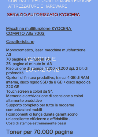
CONTRATTI REGIONALI DI MANUTENZIONE
ATTREZZATURE E HARDWARE
SERVIZIO AUTORIZZATO KYOCERA
Macchina multifunzione KYOCERA
COMPITO Alfa 7003i
Caratteristiche
Monocromatico, laser
macchina multifunzione
A3
VENDITA E
70 pagine al minuto in
A4
35
pagine al minuto in
A3
Risoluzione di stampa: 1.200 x 1.200 dpi, 2 bit di
LOCAZIONE
profondità
Opzioni di finitura produttive, tra cui 4 GB di RAM
interna, disco rigido SSD da 8 GB + disco rigido da
320 GB
Touch screen a colori da 9".
Memoria e archiviazione di scansione a colori
altamente produttive
Supporto completo per tutte le moderne
comunicazioni mobili
I componenti di lunga durata garantiscono
un'eccellente efficienza e affidabilità
.
Costi di stampa estremamente bassi
Toner per 70.000 pagine