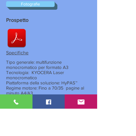
Fotografie
Prospetto
Specifiche
Tipo generale: multifunzione
monocromatico per formato A3
Tecnologia:
KYOCERA Laser
monocromatico
Piattaforma della soluzione: HyPAS™
Regime motore: Fino a 70/35
pagine al
minuto A4/A3
Processore: Freescale QorIQ T1024 (dual
core) 1,2 GHz
Risoluzione: 1200 x 1200 dpi
profondità 2 bit
Tempo di riscaldamento: ca. 17 secondi o meno
Tempo per la prima copia: 4,5 secondi
Input: disco riutilizzabile da 150 fogli,
Cassetto carta per uso generale: 2x500 fogli
Capacità carta massima: 7.150 fogli A4 (14x500)
Alimentatore di elaborazione documenti