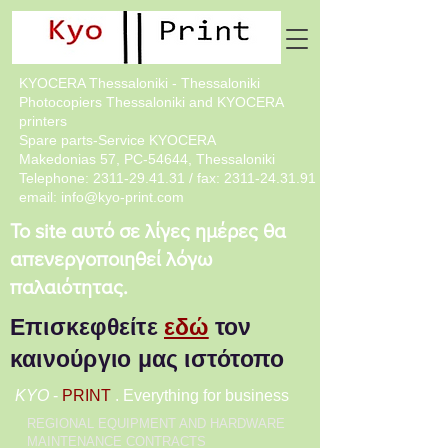
KYOCERA Thessaloniki - Thessaloniki
Photocopiers Thessaloniki and KYOCERA
printers
Spare parts-Service KYOCERA
Makedonias 57, PC-54644, Thessaloniki
Telephone:
2311-29.41.31
/ fax:
2311-24.31.91
email:
info@kyo-print.com
Το site αυτό σε λίγες ημέρες θα
απενεργοποιηθεί λόγω
παλαιότητας.
Επισκεφθείτε
εδώ
τον
καινούργιο μας ιστότοπο
KYO
-
PRINT
. Everything for business
REGIONAL EQUIPMENT AND HARDWARE
MAINTENANCE CONTRACTS