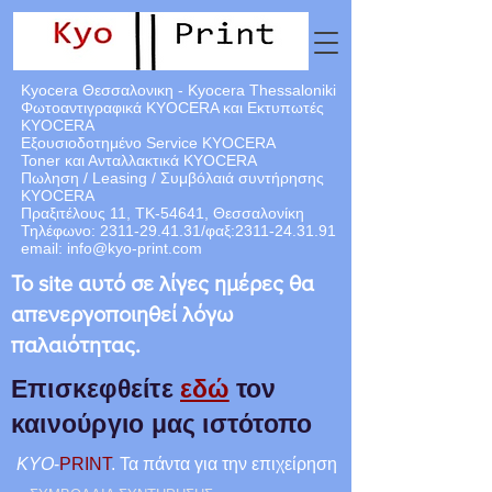
Kyocera Θεσσαλονικη - Kyocera Thessaloniki
Φωτοαντιγραφικά KYOCERA και Εκτυπωτές
KYOCERA
Εξουσιοδοτημένο Service KYOCERA
Toner και Ανταλλακτικά KYOCERA
Πωληση / Leasing / Συμβόλαιά
συντήρησης
KYOCERA
Πραξιτέλους 11, ΤΚ-54641, Θεσσαλονίκη
Τηλέφωνο:
2311-29.41.31
/φαξ:
2311-24.31.91
email:
info@kyo-print.com
Το site αυτό σε λίγες ημέρες θα
απενεργοποιηθεί λόγω
παλαιότητας.
Επισκεφθείτε
εδώ
τον
καινούργιο μας ιστότοπο
KYO
-
PRINT
. Τα πάντα για την επιχείρηση