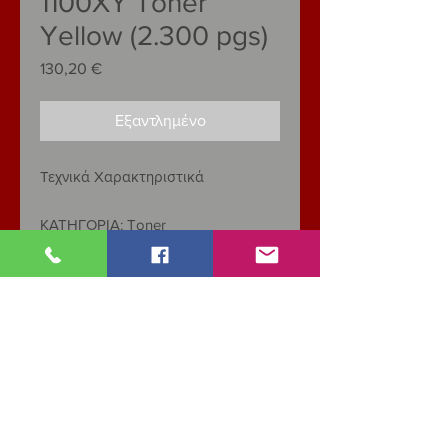
1100XY Toner
Yellow (2.300 pgs)
130,20 €
Τιμή
Εξαντλημένο
Τεχνικά Χαρακτηριστικά
ΚΑΤΗΓΟΡΙΑ: Toner
Χρώμα
Yellow
Σελίδες
2.300
Χωρητικότητα
High
Τύπος
Single Unit