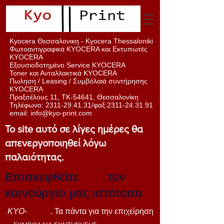
Kyocera Θεσσαλονικη - Kyocera Thessaloniki
Φωτοαντιγραφικά KYOCERA και Εκτυπωτές
KYOCERA
Εξουσιοδοτημένο Service KYOCERA
Toner και Ανταλλακτικά KYOCERA
Πωληση / Leasing / Συμβόλαιά
συντήρησης
KYOCERA
Πραξιτέλους 11, ΤΚ-54641, Θεσσαλονίκη
Τηλέφωνο:
2311-29.41.31
/φαξ:
2311-24.31.91
email:
info@kyo-print.com
Το site αυτό σε λίγες ημέρες θα
απενεργοποιηθεί λόγω
παλαιότητας.
Επισκεφθείτε
εδώ
τον
καινούργιο μας ιστότοπο
KYO
-
PRINT
. Τα πάντα για την επιχείρηση