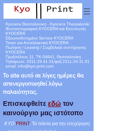
Kyocera Θεσσαλονικη - Kyocera Thessaloniki
Φωτοαντιγραφικά KYOCERA και Εκτυπωτές
KYOCERA
Εξουσιοδοτημένο Service KYOCERA
Toner και Ανταλλακτικά KYOCERA
Πωληση / Leasing / Συμβόλαιά
συντήρησης
KYOCERA
Πραξιτέλους 11, ΤΚ-54641, Θεσσαλονίκη
Τηλέφωνο:
2311-29.41.31
/φαξ:
2311-24.31.91
email:
info@kyo-print.com
Το site αυτό σε λίγες ημέρες θα
απενεργοποιηθεί λόγω
παλαιότητας.
Επισκεφθείτε
εδώ
τον
καινούργιο μας ιστότοπο
KYO
-
PRINT
. Τα πάντα για την επιχείρηση