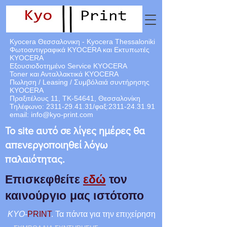
Kyocera Θεσσαλονικη - Kyocera Thessaloniki
Φωτοαντιγραφικά KYOCERA και Εκτυπωτές
KYOCERA
Εξουσιοδοτημένο Service KYOCERA
Toner και Ανταλλακτικά KYOCERA
Πωληση / Leasing / Συμβόλαιά
συντήρησης
KYOCERA
Πραξιτέλους 11, ΤΚ-54641, Θεσσαλονίκη
Τηλέφωνο:
2311-29.41.31
/φαξ:
2311-24.31.91
email:
info@kyo-print.com
Το site αυτό σε λίγες ημέρες θα
απενεργοποιηθεί λόγω
παλαιότητας.
Επισκεφθείτε
εδώ
τον
καινούργιο μας ιστότοπο
KYO
-
PRINT
. Τα πάντα για την επιχείρηση