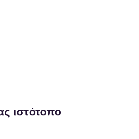
ra Thessaloniki
και Εκτυπωτές KYOCERA
YOCERA
CERA
ά
συντήρησης KYOCERA
εσσαλονίκη
:2311-24.31.91
 λόγω
ας ιστότοπο
yocera Θεσσαλονίκη