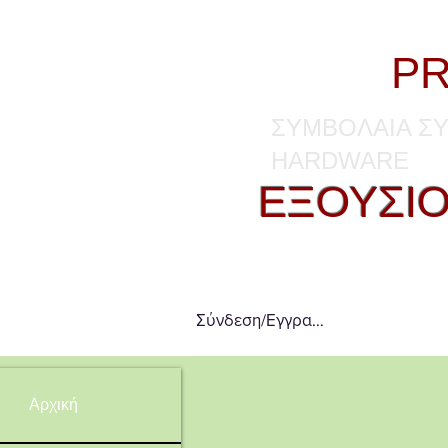
Εκτυπωτές Kyocera
KYO
-
PR
ΣΥΜΒΟΛΑΙΑ ΣΥ
HARDWARE
ΕΞΟΥΣΙΟ
ΕΞΕ
Σύνδεση/Εγγραφή
Αρχική