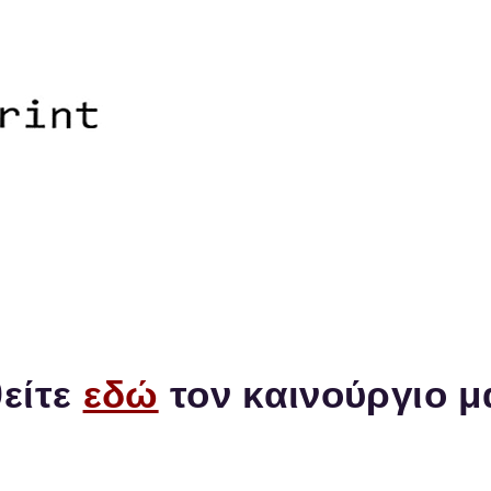
Kyocera Θεσσαλονικη - Kyoce
Φωτοαντιγραφικά KYOCERA 
Εξουσιοδοτημένο Service K
Toner και Ανταλλακτικά KYO
Πωληση / Leasing / Συμβόλαι
Πραξιτέλους 11, ΤΚ-54641, Θ
Τηλέφωνο: 2311-29.41.31/φαξ
email:
info@kyo-print.com
 λίγες ημέρες θα απενεργοποιηθεί
είτε
εδώ
τον καινούργιο μ
iki / Service Kyocera / Φωτοτυπικά K