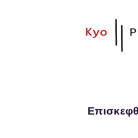
Το site αυτό σε
παλαιότητας.
Επισκεφθ
Kyocera Τhessalon