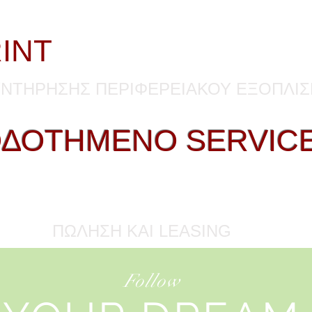
 Θεσσαλονίκη / Τονερ -Ανταλλακτικά-
INT
. Τα πάντα για την 
ΝΤΗΡΗΣΗΣ ΠΕΡΙΦΕΡΕΙΑΚΟΥ ΕΞΟΠΛΙΣ
ΔΟΤΗΜΕΝΟ SERVIC
ΙΔΙΚΕΥΜΕΝΟ SERVICE 
ΠΩΛΗΣΗ KAI LEASING
Follow