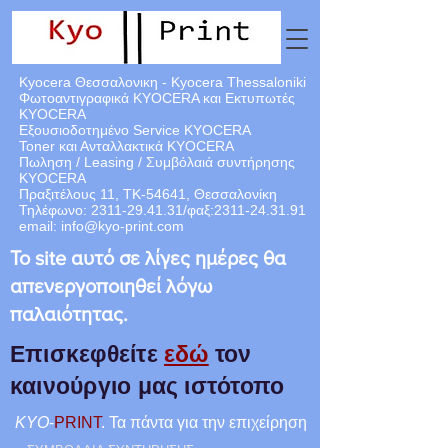
Kyocera Θεσσαλονικη - Kyocera Thessaloniki
Φωτοαντιγραφικά KYOCERA και Εκτυπωτές
KYOCERA
Εξουσιοδοτημένο Service KYOCERA
Toner και Ανταλλακτικά KYOCERA
Πωληση / Leasing / Συμβόλαιά
συντήρησης
KYOCERA
Πραξιτέλους 11, ΤΚ-54641, Θεσσαλονίκη
Τηλέφωνο:
2311-29.41.31
/φαξ:
2311-24.31.91
email:
info@kyo-print.com
Το site αυτό σε λίγες ημέρες θα
απενεργοποιηθεί λόγω
παλαιότητας.
Επισκεφθείτε
εδώ
τον
καινούργιο μας ιστότοπο
KYO
-
PRINT
. Τα πάντα για την επιχείρηση