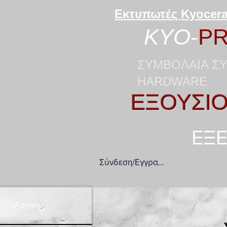
Εκτυπωτές Kyocera
KYO
-
PR
ΣΥΜΒΟΛΑΙΑ ΣΥ
HARDWARE
ΕΞΟΥΣΙΟ
ΕΞΕ
Σύνδεση/Εγγραφή
Αρχική