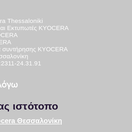
ra Thessaloniki
και Εκτυπωτές KYOCERA
YOCERA
CERA
ά
συντήρησης KYOCERA
εσσαλονίκη
:2311-24.31.91
 λόγω
ας ιστότοπο
yocera Θεσσαλονίκη