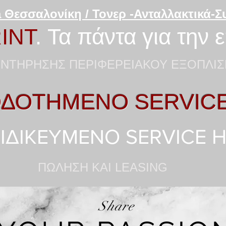
 Θεσσαλονίκη / Τονερ -Ανταλλακτικά-
INT
. Τα πάντα για την 
ΝΤΗΡΗΣΗΣ ΠΕΡΙΦΕΡΕΙΑΚΟΥ ΕΞΟΠΛΙΣ
ΔΟΤΗΜΕΝΟ SERVIC
ΙΔΙΚΕΥΜΕΝΟ SERVICE 
ΠΩΛΗΣΗ KAI LEASING
Share