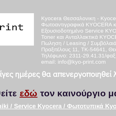
Kyocera Θεσσαλονικη - Kyoce
Φωτοαντιγραφικά KYOCERA 
Εξουσιοδοτημένο Service K
Toner και Ανταλλακτικά KYO
Πωληση / Leasing / Συμβόλαι
Πραξιτέλους 11, ΤΚ-54641, Θ
Τηλέφωνο: 2311-29.41.31/φαξ
email:
info@kyo-print.com
 λίγες ημέρες θα απενεργοποιηθεί
είτε
εδώ
τον καινούργιο μ
iki / Service Kyocera / Φωτοτυπικά K