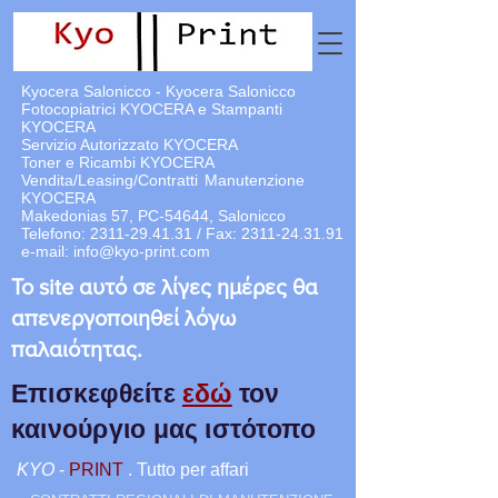
Kyocera Salonicco - Kyocera Salonicco
Fotocopiatrici KYOCERA e Stampanti
KYOCERA
Servizio Autorizzato KYOCERA
Toner e Ricambi KYOCERA
Vendita/Leasing/Contratti
Manutenzione
KYOCERA
Makedonias 57, PC-54644, Salonicco
Telefono:
2311-29.41.31
/ Fax:
2311-24.31.91
e-mail:
info@kyo-print.com
Το site αυτό σε λίγες ημέρες θα
απενεργοποιηθεί λόγω
παλαιότητας.
Επισκεφθείτε
εδώ
τον
καινούργιο μας ιστότοπο
KYO
-
PRINT
. Tutto per affari