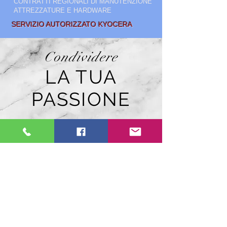
CONTRATTI REGIONALI DI MANUTENZIONE
ATTREZZATURE E HARDWARE
SERVIZIO AUTORIZZATO KYOCERA
Condividere
LA TUA
PASSIONE
VENDITA E
LOCAZIONE