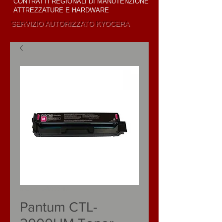
CONTRATTI REGIONALI DI MANUTENZIONE
ATTREZZATURE E HARDWARE
SERVIZIO AUTORIZZATO KYOCERA
VENDITA E
LOCAZIONE
SKU: CTL-2000HΜ
Pantum CTL-