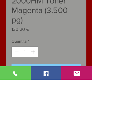
2000HM Toner
Magenta (3.500
pg)
Prezzo
130,20 €
Quantità
*
Aggiungi al carrello
Specifiche
CATEGORIA: Toner
Colore
Rosso
Pagine
3.500