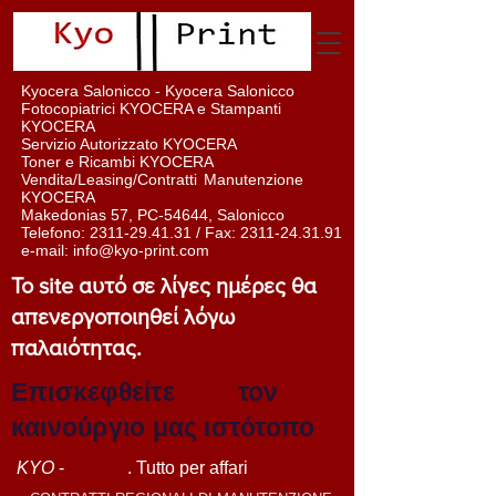
Kyocera Salonicco - Kyocera Salonicco
Fotocopiatrici KYOCERA e Stampanti
KYOCERA
Servizio Autorizzato KYOCERA
Toner e Ricambi KYOCERA
Vendita/Leasing/Contratti
Manutenzione
KYOCERA
Makedonias 57, PC-54644, Salonicco
Telefono:
2311-29.41.31
/ Fax:
2311-24.31.91
e-mail:
info@kyo-print.com
Το site αυτό σε λίγες ημέρες θα
απενεργοποιηθεί λόγω
παλαιότητας.
Επισκεφθείτε
εδώ
τον
καινούργιο μας ιστότοπο
KYO
-
PRINT
. Tutto per affari