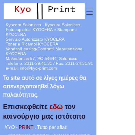
Kyocera Salonicco - Kyocera Salonicco
Fotocopiatrici KYOCERA e Stampanti
KYOCERA
Servizio Autorizzato KYOCERA
Toner e Ricambi KYOCERA
Vendita/Leasing/Contratti
Manutenzione
KYOCERA
Makedonias 57, PC-54644, Salonicco
Telefono:
2311-29.41.31
/ Fax:
2311-24.31.91
e-mail:
info@kyo-print.com
Το site αυτό σε λίγες ημέρες θα
απενεργοποιηθεί λόγω
παλαιότητας.
Επισκεφθείτε
εδώ
τον
καινούργιο μας ιστότοπο
KYO
-
PRINT
. Tutto per affari