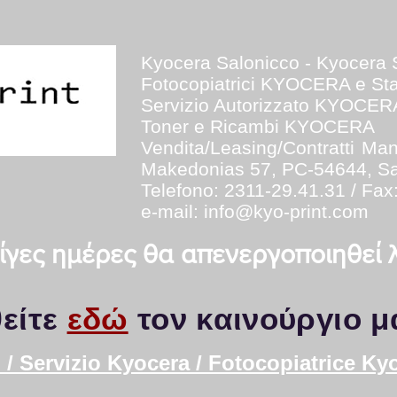
Kyocera Salonicco - Kyocera 
Fotocopiatrici KYOCERA e S
Servizio Autorizzato KYOCER
Toner e Ricambi KYOCERA
Vendita/Leasing/Contratti
Man
Makedonias 57, PC-54644, Sa
Telefono: 2311-29.41.31 / Fax
e-mail:
info@kyo-print.com
 λίγες ημέρες θα απενεργοποιηθεί
είτε
εδώ
τον καινούργιο μ
/ Servizio Kyocera / Fotocopiatrice Ky