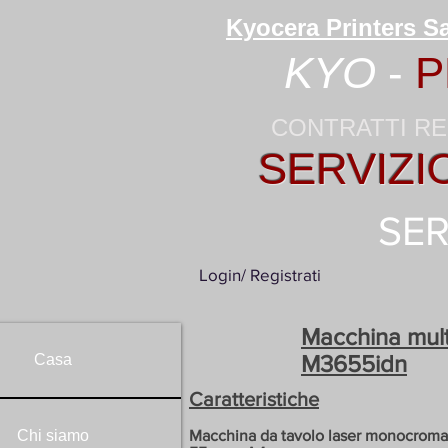
Kyocera Printers Sa
KYO
-
P
CONTRATTI RE
SERVIZI
SER
Login/ Registrati
Macchina mu
M3655idn
Casa
Caratteristiche
Chi siamo
Macchina da tavolo laser monocroma