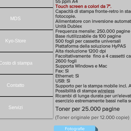
55 ppm A4
Touch screen a colori da 7".
Capacità di stampa fronte-retro in st
fotocopie.
MDS
Alimentatore con inversione automat
Unità Dublex
Frequenza mensile: 250.000 pagine
Base riutilizzabile da 100 pagine
Kyo-Store
500 fogli per cassette universali
Piattaforma della soluzione HyPAS
Alta risoluzione 1200 dpi
Facoltativamente
fino a 4 cassetti c
2600 fogli
Costo di stampa
Supporta Windows e Mac
Fax: Sì
Ethernet: Sì
USB: Sì
Contatto
Supporto per la stampa mobile incl. Ai
Possibilità di stampa
wireless
Ricambi di lunga durata per un'elevata
esercizio estremamente bassi nella s
Servizi
Toner per 25.000 pagine
(Toner originale per 12.000 copie)
Fotografie