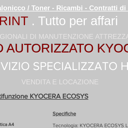
lonicco / Toner - Ricambi - Contratti 
RINT
. Tutto per affari
GIONALI DI MANUTENZIONE ATTREZ
O AUTORIZZATO KYO
VIZIO SPECIALIZZATO 
VENDITA E LOCAZIONE
ltifunzione KYOCERA ECOSYS
Specifiche
tica A4
Tecnologia: KYOCERA ECOSYS L