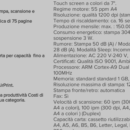
Touch screen a colori da 7".
Regime motore: 55 ppm A4
ampa, scansione e
Risoluzione: qualità 1200 dpi (st
Tempo di riscaldamento: ca. 16 se
ica di 75 pagine
Produzione mensile: max. : 150.
Consumo energetico: stampa 304
sospensione 3 W.
Rumore: Stampa 50 dB (A) / Modal
28 dB (A). Modalità Sleep: Incom
Alimentazione: AC 220 V-240 V,
arta per capacità
fino a
Certificati: Qualità ISO 9001, Amb
Processore: ARM Cortex-A9 Dual
100MHz
Memoria: standard standard 1 GB
Risoluzione massima di stampa: 
rPrint.
Stampa fronte/retro: automatica
 produttività Costi di
Fax: Sì
ua categoria.
Velocità di scansione: 60 ipm (300
A4 a colori), 100 ipm (300 dpi, A4,
A4 a colori ) (Duplex)
Capacità carta: cassetto riutilizz
A4, A5, A6, B5, B6, Letter, Legal,