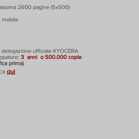
 massima 2600 pagine (5x500)
a mobile
m
a delegazione ufficiale KYOCERA
uppatore:
3
anni
o 500.000 copie
fica prima)
ca
qui