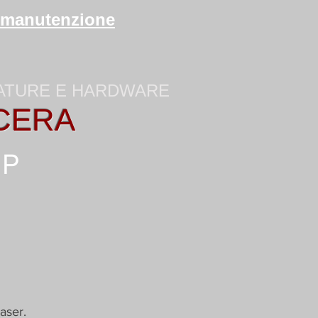
di manutenzione
ZATURE E HARDWARE
CERA
HP
aser.