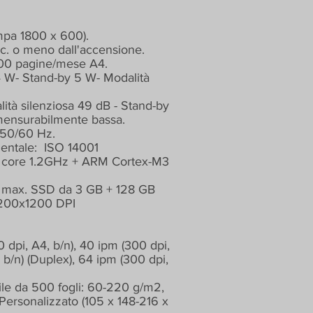
ampa 1800 x 600).
c. o meno dall'accensione.
000 pagine/mese A4.
 W- Stand-by 5 W- Modalità
ità silenziosa 49 dB - Stand-by
mensurabilmente bassa.
 50/60 Hz.
ientale:
ISO 14001
 core 1.2GHz + ARM Cortex-M3
, max. SSD da 3 GB + 128 GB
1200x1200 DPI
 dpi, A4, b/n), 40 ipm (300 dpi,
 b/n) (Duplex), 64 ipm (300 dpi,
abile da 500 fogli: 60-220 g/m2,
 Personalizzato (105 x 148-216 x