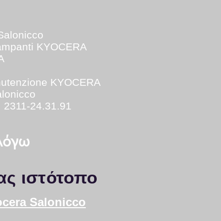
Salonicco
tampanti KYOCERA
A
utenzione KYOCERA
lonicco
: 2311-24.31.91
 λόγω
ας ιστότοπο
ocera Salonicco