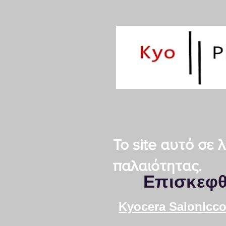
Το site αυτό σε
παλαιότητας.
Επισκεφθ
Kyocera Salonicco 