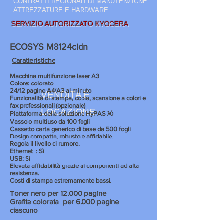
CONTRATTI REGIONALI DI MANUTENZIONE
ATTREZZATURE E HARDWARE
SERVIZIO AUTORIZZATO KYOCERA
ECOSYS M8124cidn
Caratteristiche
Macchina multifunzione laser A3
Colore: colorato
24/12 pagine A4/A3 al minuto
VENDITA E
Funzionalità di stampa, copia, scansione a colori e
fax professionali (opzionale)
LOCAZIONE
Piattaforma della soluzione HyPAS λύ
Vassoio multiuso da 100 fogli
Cassetto carta generico di base da 500 fogli
Design compatto, robusto e affidabile.
Regola il livello di rumore.
Ethernet
: Sì
USB: Sì
Elevata affidabilità grazie ai componenti ad alta
resistenza.
Costi di stampa estremamente bassi.
Toner nero per 12.000 pagine
Grafite colorata
per 6.000 pagine
ciascuno