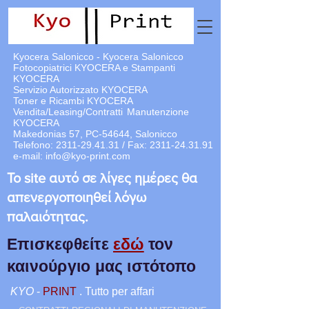
Kyocera Salonicco - Kyocera Salonicco
Fotocopiatrici KYOCERA e Stampanti
KYOCERA
Servizio Autorizzato KYOCERA
Toner e Ricambi KYOCERA
Vendita/Leasing/Contratti
Manutenzione
KYOCERA
Makedonias 57, PC-54644, Salonicco
Telefono:
2311-29.41.31
/ Fax:
2311-24.31.91
e-mail:
info@kyo-print.com
Το site αυτό σε λίγες ημέρες θα
απενεργοποιηθεί λόγω
παλαιότητας.
Επισκεφθείτε
εδώ
τον
καινούργιο μας ιστότοπο
KYO
-
PRINT
. Tutto per affari