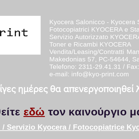
Kyocera Salonicco - Kyocera 
Fotocopiatrici KYOCERA e S
Servizio Autorizzato KYOCER
Toner e Ricambi KYOCERA
Vendita/Leasing/Contratti
Man
Makedonias 57, PC-54644, Sa
Telefono: 2311-29.41.31 / Fax
e-mail:
info@kyo-print.com
 λίγες ημέρες θα απενεργοποιηθεί
είτε
εδώ
τον καινούργιο μ
/ Servizio Kyocera / Fotocopiatrice Ky