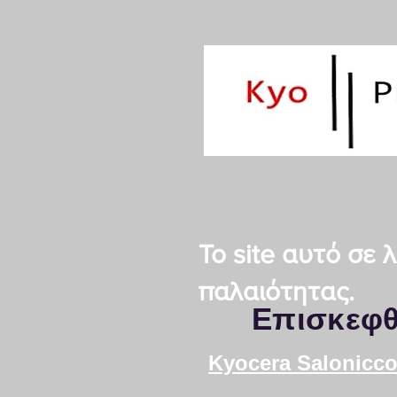
Το site αυτό σε
παλαιότητας.
Επισκεφθ
Kyocera Salonicco 