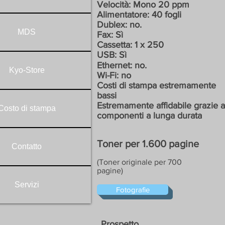
Velocità: Mono 20 ppm
Alimentatore: 40 fogli
Dublex: no.
MDS
Fax: Sì
Cassetta: 1 x 250
USB: Sì
Ethernet: no.
Kyo-Store
Wi-Fi: no
Costi di stampa estremamente
bassi
Estremamente affidabile grazie a
Costo di stampa
componenti a lunga durata
Toner per 1.600 pagine
Contatto
(Toner originale per 700
pagine)
Servizi
Fotografie
Prospetto