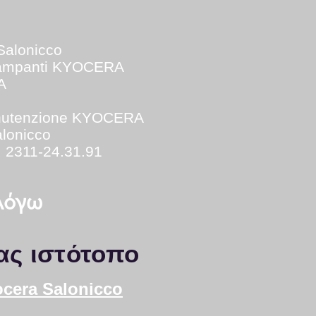
Salonicco
tampanti KYOCERA
A
utenzione KYOCERA
lonicco
: 2311-24.31.91
 λόγω
ας ιστότοπο
ocera Salonicco