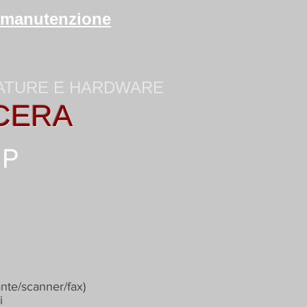
di manutenzione
ZATURE E HARDWARE
CERA
HP
nte/scanner/fax)
i