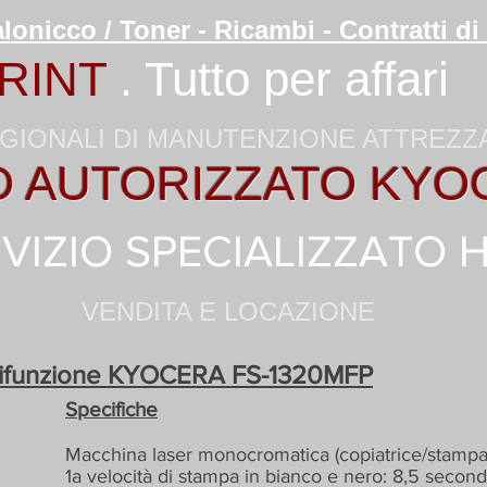
lonicco / Toner - Ricambi - Contratti 
RINT
. Tutto per affari
GIONALI DI MANUTENZIONE ATTREZ
O AUTORIZZATO KYO
VIZIO SPECIALIZZATO 
VENDITA E LOCAZIONE
tifunzione KYOCERA FS-1320MFP
Specifiche
Macchina laser monocromatica (copiatrice/stampa
1a velocità di stampa in bianco e nero: 8,5 second