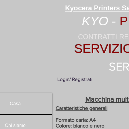
Kyocera Printers Sa
KYO
-
P
CONTRATTI RE
SERVIZI
SER
Login/ Registrati
Macchina mul
Casa
Caratteristiche generali
Formato carta: A4
Chi siamo
Colore: bianco e nero