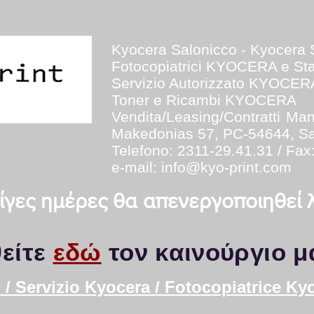
Kyocera Salonicco - Kyocera 
Fotocopiatrici KYOCERA e S
Servizio Autorizzato KYOCER
Toner e Ricambi KYOCERA
Vendita/Leasing/Contratti
Man
Makedonias 57, PC-54644, Sa
Telefono: 2311-29.41.31 / Fax
e-mail:
info@kyo-print.com
 λίγες ημέρες θα απενεργοποιηθεί
είτε
εδώ
τον καινούργιο μ
/ Servizio Kyocera / Fotocopiatrice Ky