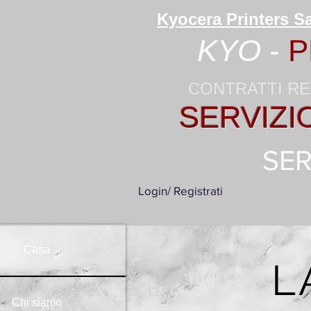
Kyocera Printers Sa
KYO
-
P
CONTRATTI RE
SERVIZI
SER
Login/ Registrati
Casa
L
Chi siamo