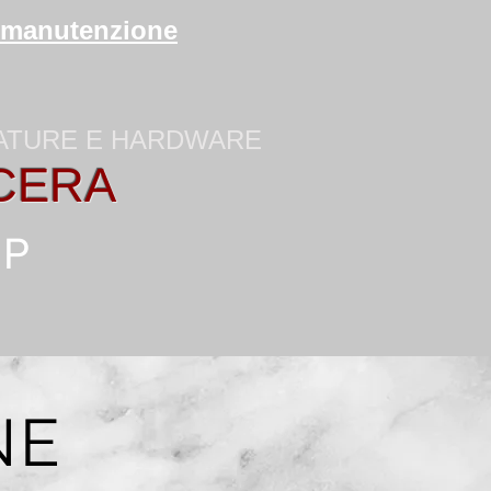
di manutenzione
ZATURE E HARDWARE
CERA
HP
NE