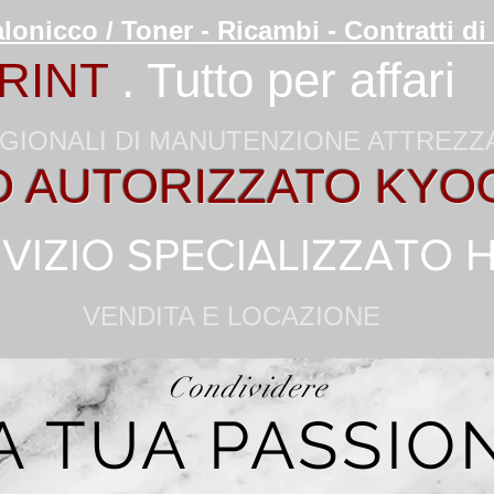
lonicco / Toner - Ricambi - Contratti 
RINT
. Tutto per affari
GIONALI DI MANUTENZIONE ATTREZ
O AUTORIZZATO KYO
VIZIO SPECIALIZZATO 
VENDITA E LOCAZIONE
Condividere
A TUA PASSIO