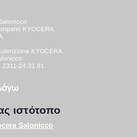
Salonicco
tampanti KYOCERA
A
utenzione KYOCERA
lonicco
: 2311-24.31.91
 λόγω
ας ιστότοπο
ocera Salonicco