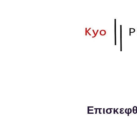
Το site αυτό σε
παλαιότητας.
Επισκεφθ
Kyocera Salonicco 