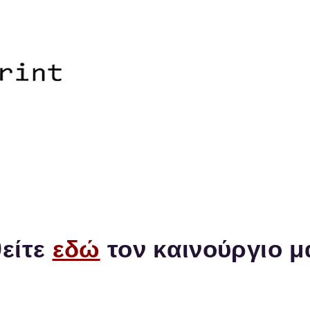
Kyocera Salonicco - Kyocera 
Fotocopiatrici KYOCERA e S
Servizio Autorizzato KYOCER
Toner e Ricambi KYOCERA
Vendita/Leasing/Contratti
Man
Makedonias 57, PC-54644, Sa
Telefono: 2311-29.41.31 / Fax
e-mail:
info@kyo-print.com
 λίγες ημέρες θα απενεργοποιηθεί
είτε
εδώ
τον καινούργιο μ
/ Servizio Kyocera / Fotocopiatrice Ky