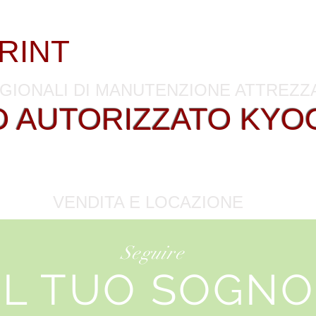
lonicco / Toner - Ricambi - Contratti 
RINT
. Tutto per affari
GIONALI DI MANUTENZIONE ATTREZ
O AUTORIZZATO KYO
VIZIO SPECIALIZZATO 
VENDITA E LOCAZIONE
Seguire
IL TUO SOGNO