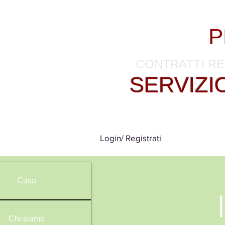
Kyocera Printers Sa
KYO
-
P
CONTRATTI RE
SERVIZI
SER
Login/ Registrati
Casa
Chi siamo