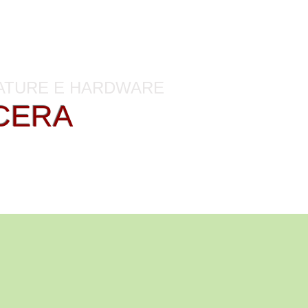
di manutenzione
ZATURE E HARDWARE
CERA
HP