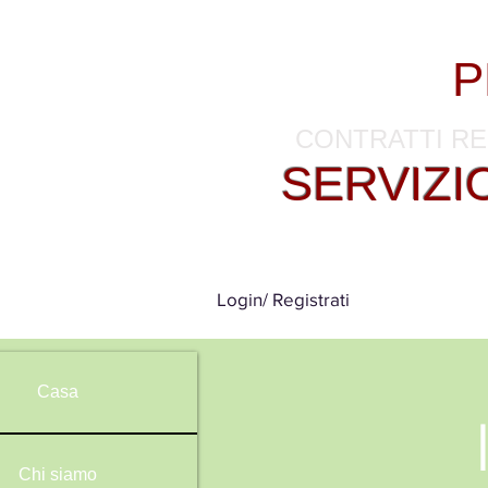
Kyocera Printers Sa
KYO
-
P
CONTRATTI RE
SERVIZI
SER
Login/ Registrati
Casa
Chi siamo