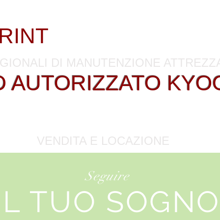
lonicco / Toner - Ricambi - Contratti 
RINT
. Tutto per affari
GIONALI DI MANUTENZIONE ATTREZ
O AUTORIZZATO KYO
VIZIO SPECIALIZZATO 
VENDITA E LOCAZIONE
Seguire
IL TUO SOGN