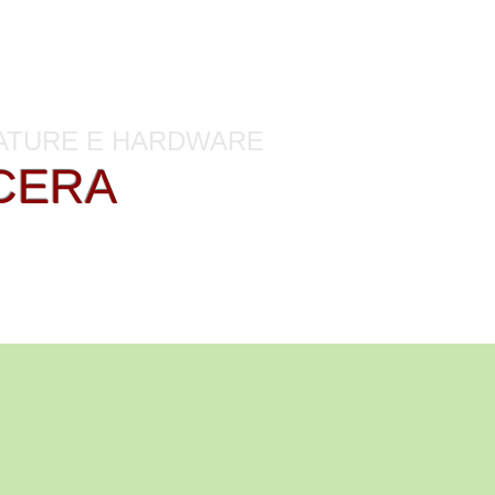
di manutenzione
ZATURE E HARDWARE
CERA
HP
O