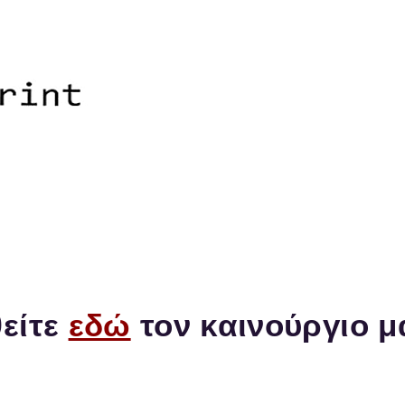
Kyocera Salonicco - Kyocera 
Fotocopiatrici KYOCERA e S
Servizio Autorizzato KYOCER
Toner e Ricambi KYOCERA
Vendita/Leasing/Contratti
Man
Makedonias 57, PC-54644, Sa
Telefono: 2311-29.41.31 / Fax
e-mail:
info@kyo-print.com
 λίγες ημέρες θα απενεργοποιηθεί
είτε
εδώ
τον καινούργιο μ
/ Servizio Kyocera / Fotocopiatrice Ky