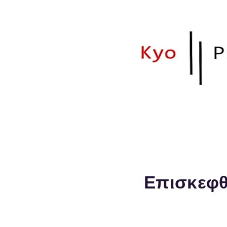
Το site αυτό σε
παλαιότητας.
Επισκεφθ
Kyocera Salonicco 