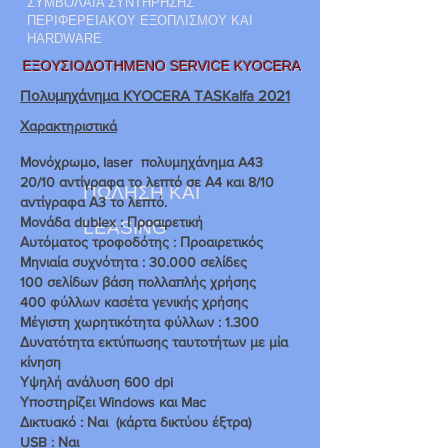
ΣΥΜΒΟΛΑΙΑ ΣΥΝΤΗΡΗΣΗΣ
ΠΕΡΙΦΕΡΕΙΑΚΟΥ ΕΞΟΠΛΙΣΜΟΥ ΚΑΙ
HARDWARE
ΕΞΟΥΣΙΟΔΟΤΗΜΕΝΟ SERVICE KYOCERA
Πολυμηχάνημα KYOCERA TASKalfa 2021
Χαρακτηριστικά
Μονόχρωμο, laser πολυμηχάνημα A43
20/10 αντίγραφα το λεπτό σε Α4 και 8/10
ΠΩΛΗΣΗ KAI
αντίγραφα Α3 το λεπτό.
Μονάδα dublex : Προαιρετική
LEASING
Αυτόματος τροφοδότης : Προαιρετικός
Μηνιαία συχνότητα : 30.000 σελίδες
100 σελίδων βάση πολλαπλής χρήσης
400 φύλλων
κασέτα γενικής χρήσης
Μέγιστη χωρητικότητα φύλλων : 1.300
Δυνατότητα εκτύπωσης ταυτοτήτων με μία
κίνηση
Υψηλή ανάλυση 600 dpi
Υποστηρίζει Windows και Mac
Δικτυακό : Ναι (κάρτα δικτύου έξτρα)
USB : Ναι