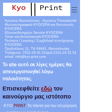
Kyocera Θεσσαλονικη - Kyocera Thessaloniki
Φωτοαντιγραφικά KYOCERA και Εκτυπωτές
KYOCERA
Εξουσιοδοτημένο Service KYOCERA
Toner και Ανταλλακτικά KYOCERA
Πωληση / Leasing / Συμβόλαιά
συντήρησης
KYOCERA
Πραξιτέλους 11, ΤΚ-54641, Θεσσαλονίκη
Τηλέφωνο:
2311-29.41.31
/φαξ:
2311-24.31.91
email:
info@kyo-print.com
Το site αυτό σε λίγες ημέρες θα
απενεργοποιηθεί λόγω
παλαιότητας.
Επισκεφθείτε
εδώ
τον
καινούργιο μας ιστότοπο
KYO
-
PRINT
. Τα πάντα για την επιχείρηση