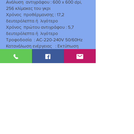
Ανάλυση αντιγράφου : 600 x 600 dpi,
256 κλίμακες του γκρι
Χρόνος προθέρμανσης : 17,2
δευτερόλεπτα ή λιγότερο
Χρόνος πρώτου αντιγράφου : 5,7
δευτερόλεπτα ή λιγότερο
Τροφοδοσία : AC-220-240V 50/60Hz
Κατανάλωση ενέργειας : Εκτύπωση
385W, Standby 75W, Sleepmode 1,54W
Επεξεργαστής : ARM v5 base core
equivalent, 500 MHz.
Μνήμη : 256 MB RAM Στάνταρντ
Στάνταρ λειτουργικότητα εκτύπωσης και
έγχρωμου σκαναρίσματος
Προαιρετικό σύστημα αυτόματης
εκτύπωσης διπλής όψης για
εξοικονόμηση κόστους
Προαιρετικός αυτόματος τροφοδότης-
αναστροφέας 50 πρωτοτύπων
Πρόγραμμα εκτύπωσης πολιτικών
ταυτοτήτων σε μία σελίδα χωρίς την