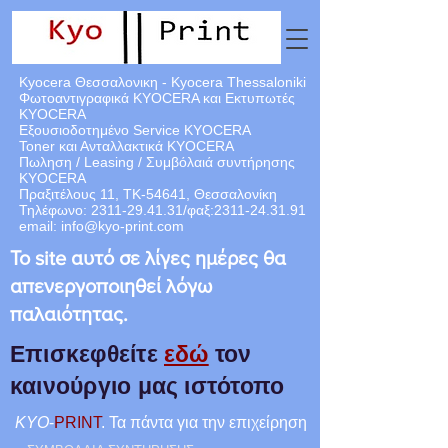
Kyocera Θεσσαλονικη - Kyocera Thessaloniki
Φωτοαντιγραφικά KYOCERA και Εκτυπωτές
KYOCERA
Εξουσιοδοτημένο Service KYOCERA
Toner και Ανταλλακτικά KYOCERA
Πωληση / Leasing / Συμβόλαιά
συντήρησης
KYOCERA
Πραξιτέλους 11, ΤΚ-54641, Θεσσαλονίκη
Τηλέφωνο:
2311-29.41.31
/φαξ:
2311-24.31.91
email:
info@kyo-print.com
Το site αυτό σε λίγες ημέρες θα
απενεργοποιηθεί λόγω
παλαιότητας.
Επισκεφθείτε
εδώ
τον
καινούργιο μας ιστότοπο
KYO
-
PRINT
. Τα πάντα για την επιχείρηση