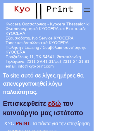
Kyocera Θεσσαλονικη - Kyocera Thessaloniki
Φωτοαντιγραφικά KYOCERA και Εκτυπωτές
KYOCERA
Εξουσιοδοτημένο Service KYOCERA
Toner και Ανταλλακτικά KYOCERA
Πωληση / Leasing / Συμβόλαιά
συντήρησης
KYOCERA
Πραξιτέλους 11, ΤΚ-54641, Θεσσαλονίκη
Τηλέφωνο:
2311-29.41.31
/φαξ:
2311-24.31.91
email:
info@kyo-print.com
Το site αυτό σε λίγες ημέρες θα
απενεργοποιηθεί λόγω
παλαιότητας.
Επισκεφθείτε
εδώ
τον
καινούργιο μας ιστότοπο
KYO
-
PRINT
. Τα πάντα για την επιχείρηση