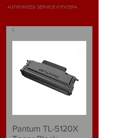
AUTHORIZED SERVICE KYOCERA
SALE AND
LEASING
SKU: TL-5120X
Pantum TL-5120X