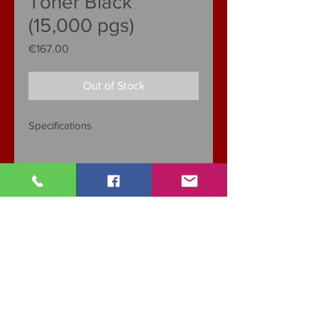
Toner Black
(15,000 pgs)
Price
€167.00
Out of Stock
Specifications
CATEGORY: Toner
Colour
Black
Pages
15,000
Capacity
Extra High
Type
Single Unit