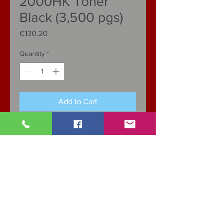
2000HK Toner
Black (3,500 pgs)
Price
€130.20
Quantity
*
Add to Cart
Specifications
CATEGORY: Toner
Colour
Black
Pages
3,500
Capacity