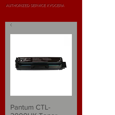
AUTHORIZED SERVICE KYOCERA
SALE AND
LEASING
SKU: CTL-2000HK
Pantum CTL-