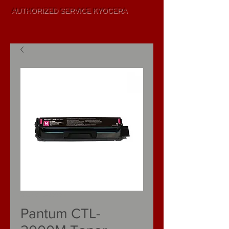
AUTHORIZED SERVICE KYOCERA
SALE AND
LEASING
SKU: CTL-2000M
Pantum CTL-