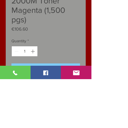
2000Μ Toner
Magenta (1,500
pgs)
Price
€106.60
Quantity
*
Add to Cart
Specifications
CATEGORY: Toner
Colour
Red
Pages