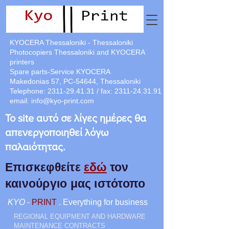
KYOCERA Thessaloniki - Thessaloniki
Photocopiers Thessaloniki and KYOCERA
printers
Spare parts-Service KYOCERA
Makedonias 57, PC-54644, Thessaloniki
Telephone:
2311-29.41.31
/ fax:
2311-24.31.91
email:
info@kyo-print.com
Το site αυτό σε λίγες ημέρες θα
απενεργοποιηθεί λόγω
παλαιότητας.
Επισκεφθείτε
εδώ
τον
καινούργιο μας ιστότοπο
KYO
-
PRINT
. Everything for business
REGIONAL EQUIPMENT AND HARDWARE
MAINTENANCE CONTRACTS