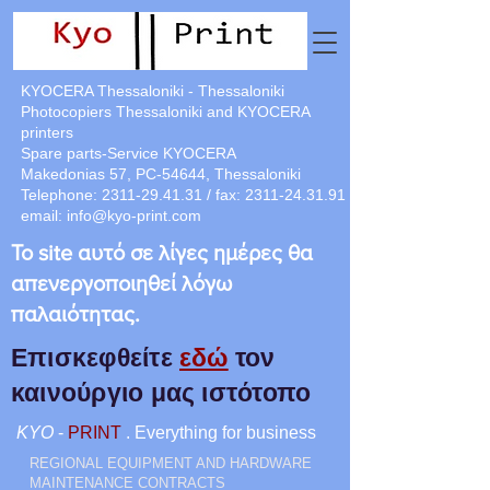
KYOCERA Thessaloniki - Thessaloniki
Photocopiers Thessaloniki and KYOCERA
printers
Spare parts-Service KYOCERA
Makedonias 57, PC-54644, Thessaloniki
Telephone:
2311-29.41.31
/ fax:
2311-24.31.91
email:
info@kyo-print.com
Το site αυτό σε λίγες ημέρες θα
απενεργοποιηθεί λόγω
παλαιότητας.
Επισκεφθείτε
εδώ
τον
καινούργιο μας ιστότοπο
KYO
-
PRINT
. Everything for business
REGIONAL EQUIPMENT AND HARDWARE
MAINTENANCE CONTRACTS