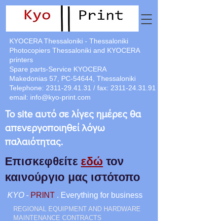
KYOCERA Thessaloniki - Thessaloniki
Photocopiers Thessaloniki and KYOCERA
printers
Spare parts-Service KYOCERA
Makedonias 57, PC-54644, Thessaloniki
Telephone:
2311-29.41.31
/ fax:
2311-24.31.91
email:
info@kyo-print.com
Το site αυτό σε λίγες ημέρες θα
απενεργοποιηθεί λόγω
παλαιότητας.
Επισκεφθείτε
εδώ
τον
καινούργιο μας ιστότοπο
KYO
-
PRINT
. Everything for business
REGIONAL EQUIPMENT AND HARDWARE
MAINTENANCE CONTRACTS