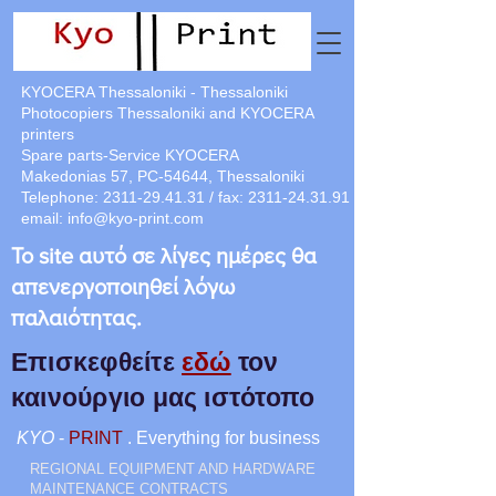
KYOCERA Thessaloniki - Thessaloniki
Photocopiers Thessaloniki and KYOCERA
printers
Spare parts-Service KYOCERA
Makedonias 57, PC-54644, Thessaloniki
Telephone:
2311-29.41.31
/ fax:
2311-24.31.91
email:
info@kyo-print.com
Το site αυτό σε λίγες ημέρες θα
απενεργοποιηθεί λόγω
παλαιότητας.
Επισκεφθείτε
εδώ
τον
καινούργιο μας ιστότοπο
KYO
-
PRINT
. Everything for business
REGIONAL EQUIPMENT AND HARDWARE
MAINTENANCE CONTRACTS