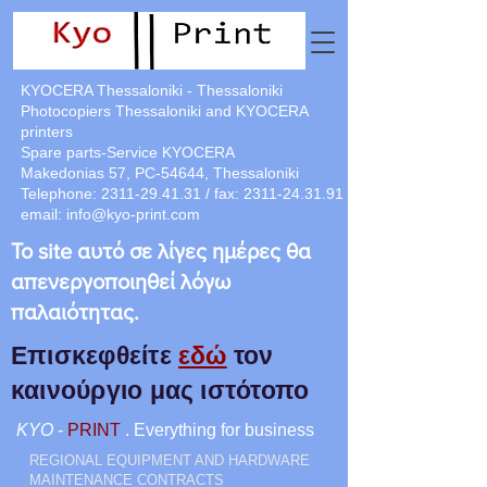
KYOCERA Thessaloniki - Thessaloniki
Photocopiers Thessaloniki and KYOCERA
printers
Spare parts-Service KYOCERA
Makedonias 57, PC-54644, Thessaloniki
Telephone:
2311-29.41.31
/ fax:
2311-24.31.91
email:
info@kyo-print.com
Το site αυτό σε λίγες ημέρες θα
απενεργοποιηθεί λόγω
παλαιότητας.
Επισκεφθείτε
εδώ
τον
καινούργιο μας ιστότοπο
KYO
-
PRINT
. Everything for business
REGIONAL EQUIPMENT AND HARDWARE
MAINTENANCE CONTRACTS