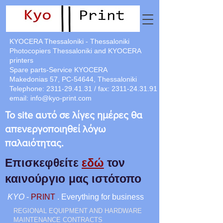
KYOCERA Thessaloniki - Thessaloniki
Photocopiers Thessaloniki and KYOCERA
printers
Spare parts-Service KYOCERA
Makedonias 57, PC-54644, Thessaloniki
Telephone:
2311-29.41.31
/ fax:
2311-24.31.91
email:
info@kyo-print.com
Το site αυτό σε λίγες ημέρες θα
απενεργοποιηθεί λόγω
παλαιότητας.
Επισκεφθείτε
εδώ
τον
καινούργιο μας ιστότοπο
KYO
-
PRINT
. Everything for business
REGIONAL EQUIPMENT AND HARDWARE
MAINTENANCE CONTRACTS