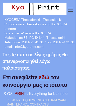
KYOCERA Thessaloniki - Thessaloniki
Photocopiers Thessaloniki and KYOCERA
printers
Spare parts-Service KYOCERA
Makedonias 57, PC-54644, Thessaloniki
Telephone:
2311-29.41.31
/ fax:
2311-24.31.91
email:
info@kyo-print.com
Το site αυτό σε λίγες ημέρες θα
απενεργοποιηθεί λόγω
παλαιότητας.
Επισκεφθείτε
εδώ
τον
καινούργιο μας ιστότοπο
KYO
-
PRINT
. Everything for business
REGIONAL EQUIPMENT AND HARDWARE
MAINTENANCE CONTRACTS