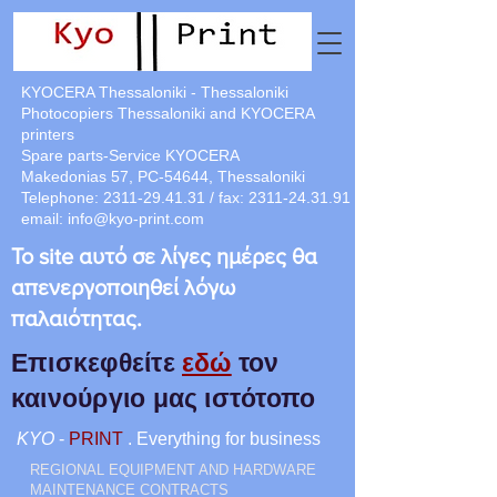
KYOCERA Thessaloniki - Thessaloniki
Photocopiers Thessaloniki and KYOCERA
printers
Spare parts-Service KYOCERA
Makedonias 57, PC-54644, Thessaloniki
Telephone:
2311-29.41.31
/ fax:
2311-24.31.91
email:
info@kyo-print.com
Το site αυτό σε λίγες ημέρες θα
απενεργοποιηθεί λόγω
παλαιότητας.
Επισκεφθείτε
εδώ
τον
καινούργιο μας ιστότοπο
KYO
-
PRINT
. Everything for business
REGIONAL EQUIPMENT AND HARDWARE
MAINTENANCE CONTRACTS