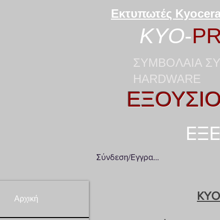
Εκτυπωτές Kyocera
KYO
-
PR
ΣΥΜΒΟΛΑΙΑ ΣΥ
HARDWARE
ΕΞΟΥΣΙΟ
ΕΞΕ
Σύνδεση/Εγγραφή
KY
Αρχική