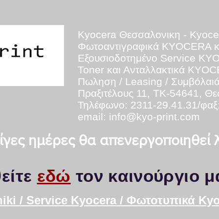
Kyocera Θεσσαλονικη - Kyoce
Φωτοαντιγραφικά KYOCERA 
Εξουσιοδοτημένο Service K
Toner και Ανταλλακτικά KYO
Πωληση / Leasing / Συμβόλαι
Πραξιτέλους 11, ΤΚ-54641, Θ
Τηλέφωνο: 2311-29.41.31/φαξ
email:
info@kyo-print.com
 λίγες ημέρες θα απενεργοποιηθεί
είτε
εδώ
τον καινούργιο μ
iki / Service Kyocera / Φωτοτυπικά K