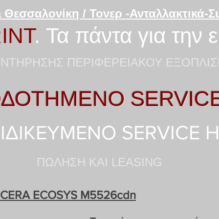
 Θεσσαλονίκη / Τονερ -Ανταλλακτικά-
INT
. Τα πάντα για την 
ΝΤΗΡΗΣΗΣ ΠΕΡΙΦΕΡΕΙΑΚΟΥ ΕΞΟΠΛΙΣ
ΔΟΤΗΜΕΝΟ SERVIC
ΙΔΙΚΕΥΜΕΝΟ SERVICE 
ΠΩΛΗΣΗ KAI LEASING
OCERA
ECOSYS M5526cdn