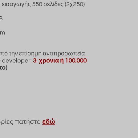
 εισαγωγής 550 σελίδες (2χ250)
B
mm
πό την επίσημη αντιπροσωπεία
ο developer:
3 χρόνια
ή 100.000
το)
ορίες πατήστε
εδώ