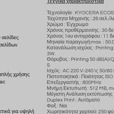
Τεχνικά χαρακτηριστικά
Τεχνολογία : KYOCERA ECOS
Ταχύτητα Μηχανής : 26 σελ./λ
Χρώμα : Έγχρωμο
Χρόνος προθέρμανσης : 30 δ
Χρόνος 1ου αντιγράφου : 11 
 σελίδες
Μηνιαία παραγωγή:max. : 50.0
 σελίδων
Κατανάλωση ισχύος : Printin
3W.
Θόρυβος : Printing 50 dB(A)/
S
Ισχύς : AC 220 V-240 V, 50/60 
απλής χρήσης
Πιστοποιητικά : Ποιότητας IS
Mac
Επεξεργαστής : 800MHz
Μνήμη Εκτυπωτή : 512 MB, m
Μέγιστη Ανάλυση εκτύπωσης 
Duplex Print : Αυτόματο
Φαξ : Ναι
τικά για υψηλή
Χωρητικότητα χαρτιού: 250 