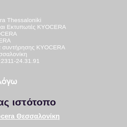
ra Thessaloniki
και Εκτυπωτές KYOCERA
YOCERA
CERA
ά
συντήρησης KYOCERA
εσσαλονίκη
:2311-24.31.91
 λόγω
ας ιστότοπο
yocera Θεσσαλονίκη