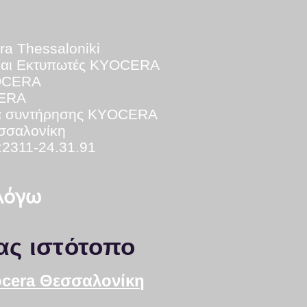
ra Thessaloniki
και Εκτυπωτές KYOCERA
YOCERA
CERA
ά
συντήρησης KYOCERA
εσσαλονίκη
:2311-24.31.91
 λόγω
ας ιστότοπο
yocera Θεσσαλονίκη