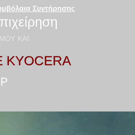
Συμβόλαια Συντήρησης
επιχείρηση
ΜΟΥ ΚΑΙ
E KYOCERA
HP