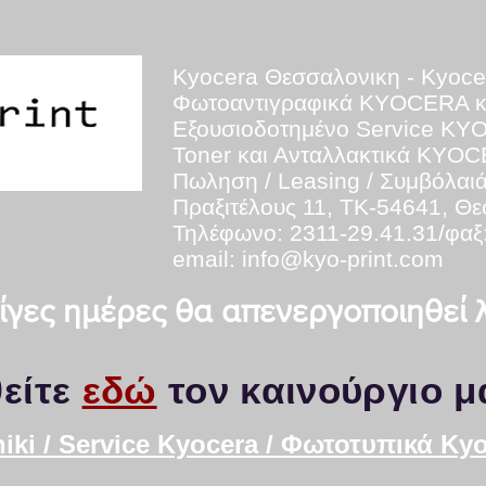
Kyocera Θεσσαλονικη - Kyoce
Φωτοαντιγραφικά KYOCERA 
Εξουσιοδοτημένο Service K
Toner και Ανταλλακτικά KYO
Πωληση / Leasing / Συμβόλαι
Πραξιτέλους 11, ΤΚ-54641, Θ
Τηλέφωνο: 2311-29.41.31/φαξ
email:
info@kyo-print.com
 λίγες ημέρες θα απενεργοποιηθεί
είτε
εδώ
τον καινούργιο μ
iki / Service Kyocera / Φωτοτυπικά K