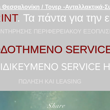
 Θεσσαλονίκη / Τονερ -Ανταλλακτικά-
INT
. Τα πάντα για την 
ΝΤΗΡΗΣΗΣ ΠΕΡΙΦΕΡΕΙΑΚΟΥ ΕΞΟΠΛΙΣ
ΔΟΤΗΜΕΝΟ SERVIC
ΙΔΙΚΕΥΜΕΝΟ SERVICE 
ΠΩΛΗΣΗ KAI LEASING
Share