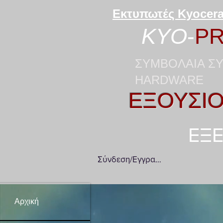
Εκτυπωτές Kyocera
KYO
-
PR
ΣΥΜΒΟΛΑΙΑ ΣΥ
HARDWARE
ΕΞΟΥΣΙΟ
ΕΞΕ
Σύνδεση/Εγγραφή
Αρχική