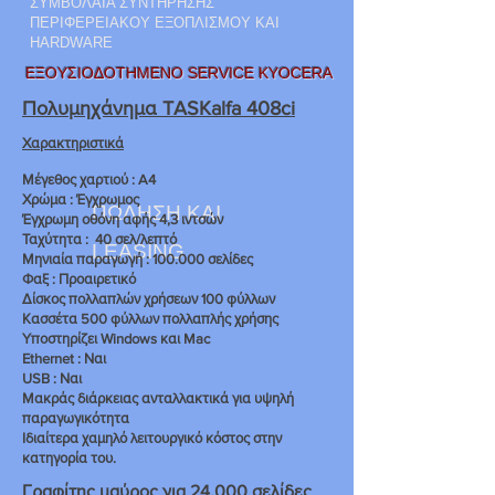
ΣΥΜΒΟΛΑΙΑ ΣΥΝΤΗΡΗΣΗΣ
ΠΕΡΙΦΕΡΕΙΑΚΟΥ ΕΞΟΠΛΙΣΜΟΥ ΚΑΙ
HARDWARE
ΕΞΟΥΣΙΟΔΟΤΗΜΕΝΟ SERVICE KYOCERA
Πολυμηχάνημα TASKalfa 408ci
Χαρακτηριστικά
Μέγεθος χαρτιού : A4
Χρώμα : Έγχρωμος
ΠΩΛΗΣΗ KAI
Έγχρωμη οθόνη αφής 4,3 ιντσών
Ταχύτητα : 40 σελ/λεπτό
LEASING
Μηνιαία παραγωγή : 100.000 σελίδες
Φαξ : Προαιρετικό
Δίσκος πολλαπλών χρήσεων 100 φύλλων
Κασσέτα 500 φύλλων πολλαπλής χρήσης
Υποστηρίζει Windows και Mac
Ethernet : Ναι
USB : Ναι
Μακράς διάρκειας ανταλλακτικά για υψηλή
παραγωγικότητα
Ιδιαίτερα χαμηλό λειτουργικό κόστος στην
κατηγορία του.
Γραφίτης μαύρος για 24.000 σελίδες