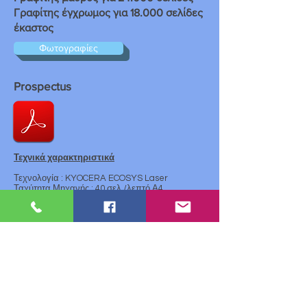
Γραφίτης έγχρωμος για 18.000 σελίδες
έκαστος
Φωτογραφίες
Prospectus
Τεχνικά χαρακτηριστικά
Τεχνολογία : KYOCERA ECOSYS Laser
Ταχύτητα Μηχανής : 40 σελ./λεπτό Α4
Χρώμα : Έγχρωμο
Χρόνος προθέρμανσης : 20 δευτερόλεπτα
Χρόνος 1ου αντιγράφου : 8 δευτερόλεπτα
Μηνιαία παραγωγή: max. : 100.000 σελ./μηνα
Α4.
Κατανάλωση ισχύος : Printing 304 W- Stand-by
5 W- Sleep-mode 3W.
Θόρυβος : Printing 50 dB(A)/Quiet mode 49 db -
Stand-by 28 dB(A). S
Ισχύς : AC 220 V-240 V, 50/60 Hz.
Πιστοποιητικά : Ποιότητας ISO 9001,