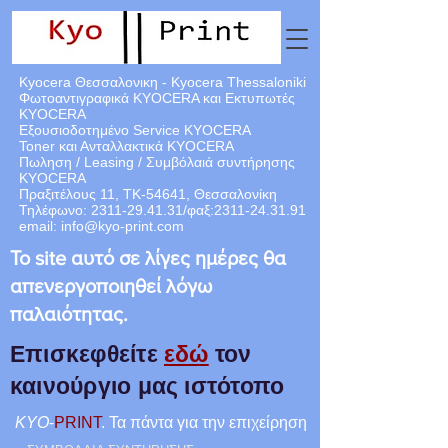
Kyocera Θεσσαλονικη - Kyocera Thessaloniki
Φωτοαντιγραφικά KYOCERA και Εκτυπωτές
KYOCERA
Εξουσιοδοτημένο Service KYOCERA
Toner και Ανταλλακτικά KYOCERA
Πωληση / Leasing / Συμβόλαιά
συντήρησης
KYOCERA
Πραξιτέλους 11, ΤΚ-54641, Θεσσαλονίκη
Τηλέφωνο:
2311-29.41.31
/φαξ:
2311-24.31.91
email:
info@kyo-print.com
Το site αυτό σε λίγες ημέρες θα
απενεργοποιηθεί λόγω
παλαιότητας.
Επισκεφθείτε
εδώ
τον
καινούργιο μας ιστότοπο
KYO
-
PRINT
. Τα πάντα για την επιχείρηση