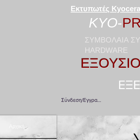
Εκτυπωτές Kyocera
KYO
-
PR
ΣΥΜΒΟΛΑΙΑ ΣΥ
HARDWARE
ΕΞΟΥΣΙΟ
ΕΞΕ
Σύνδεση/Εγγραφή
Αρχική