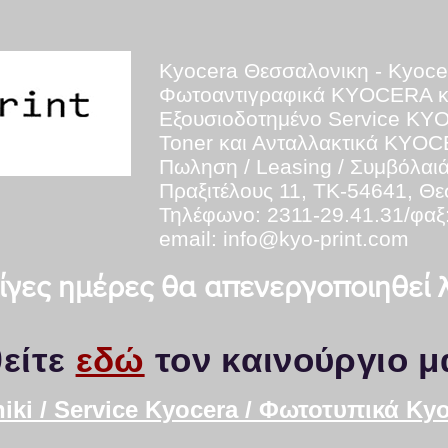
Kyocera Θεσσαλονικη - Kyoce
Φωτοαντιγραφικά KYOCERA 
Εξουσιοδοτημένο Service K
Toner και Ανταλλακτικά KYO
Πωληση / Leasing / Συμβόλαι
Πραξιτέλους 11, ΤΚ-54641, Θ
Τηλέφωνο: 2311-29.41.31/φαξ
email:
info@kyo-print.com
 λίγες ημέρες θα απενεργοποιηθεί
είτε
εδώ
τον καινούργιο μ
iki / Service Kyocera / Φωτοτυπικά K