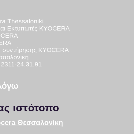
ra Thessaloniki
και Εκτυπωτές KYOCERA
YOCERA
CERA
ά
συντήρησης KYOCERA
εσσαλονίκη
:2311-24.31.91
 λόγω
ας ιστότοπο
yocera Θεσσαλονίκη