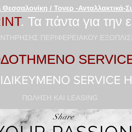
 Θεσσαλονίκη / Τονερ -Ανταλλακτικά-
INT
. Τα πάντα για την 
ΝΤΗΡΗΣΗΣ ΠΕΡΙΦΕΡΕΙΑΚΟΥ ΕΞΟΠΛΙΣ
ΔΟΤΗΜΕΝΟ SERVIC
ΙΔΙΚΕΥΜΕΝΟ SERVICE 
ΠΩΛΗΣΗ KAI LEASING
Share