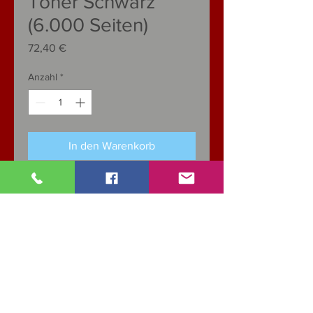
Toner Schwarz
(6.000 Seiten)
Preis
72,40 €
Anzahl
*
In den Warenkorb
Spezifikationen
KATEGORIE: Toner
Farbe
Schwarz
Seiten
6.000
Kapazität