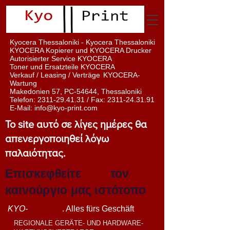
Kyocera Thessaloniki - Kyocera Thessaloniki
KYOCERA Kopierer und KYOCERA Drucker
Autorisierter Service KYOCERA
Toner und Ersatzteile KYOCERA
Verkauf / Leasing / Verträge
KYOCERA-
Wartung
Makedonien 57, PC-54644, Thessaloniki
Telefon:
2311-29.41.31
/ Fax:
2311-24.31.91
E-Mail:
info@kyo-print.com
Το site αυτό σε λίγες ημέρες θα
απενεργοποιηθεί λόγω
παλαιότητας.
Επισκεφθείτε
εδώ
τον
καινούργιο μας ιστότοπο
KYO-
DRUCK
. Alles fürs Geschäft
REGIONALE GERÄTE- UND HARDWARE-