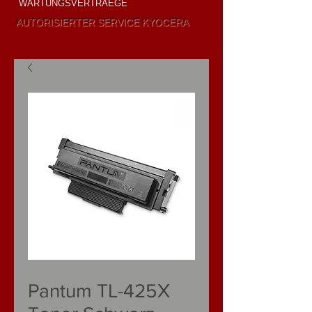
WARTUNGSVERTRAEGE
AUTORISIERTER SERVICE KYOCERA
VERKAUF UND
VERMIETUNG
Artikelnummer: TL-425Χ
Pantum TL-425Χ