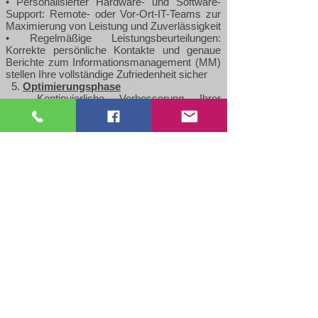
• Personalisierter Hardware- und Software-
Support: Remote- oder Vor-Ort-IT-Teams zur
Maximierung von Leistung und Zuverlässigkeit
• Regelmäßige Leistungsbeurteilungen:
Korrekte persönliche Kontakte und genaue
Berichte zum Informationsmanagement (MM)
stellen Ihre vollständige Zufriedenheit sicher
5.
Optimierungsphase
Kontinuierliche Verbesserung Ihrer
Druckumgebung – optimiert durch
kontinuierliche Auswertungen, Berichte und
Beratungen. Basierend auf den erhobenen
Daten erfolgt eine umfassende Verwaltung der
Ergebnisse
Kyocera Drucker und Multifunktionsgeräte
(MFPs) bieten ökonomische und ökologische
Vorteile. MDS Services kann Ihren gesamten
Workflow optimieren – die Druckleistung
optimieren, Ihren ökologischen Fußabdruck
verkleinern, während sich Ihre IT auf ihre
Kernaufgaben konzentrieren kann. KYOCERA
Drucker, Kopierer und Multifunktionsgeräte
sind bekannt für ihre außergewöhnliche
Zuverlässigkeit und Wirtschaftlichkeit.