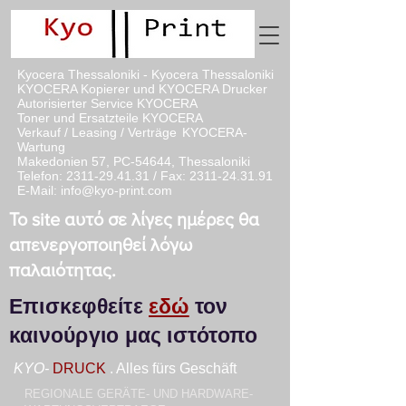
Kyocera Thessaloniki - Kyocera Thessaloniki
KYOCERA Kopierer und KYOCERA Drucker
Autorisierter Service KYOCERA
Toner und Ersatzteile KYOCERA
Verkauf / Leasing / Verträge
KYOCERA-
Wartung
Makedonien 57, PC-54644, Thessaloniki
Telefon:
2311-29.41.31
/ Fax:
2311-24.31.91
E-Mail:
info@kyo-print.com
Το site αυτό σε λίγες ημέρες θα
απενεργοποιηθεί λόγω
παλαιότητας.
Επισκεφθείτε
εδώ
τον
καινούργιο μας ιστότοπο
KYO-
DRUCK
. Alles fürs Geschäft
REGIONALE GERÄTE- UND HARDWARE-