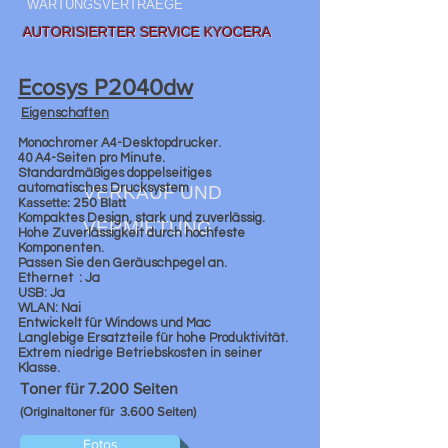
WARTUNGSVERTRAEGE
AUTORISIERTER SERVICE KYOCERA
Ecosys P2040dw
Eigenschaften
Monochromer A4-Desktopdrucker.
40 A4-Seiten pro Minute.
Standardmäßiges doppelseitiges
automatisches Drucksystem
VERKAUF UND
Kassette: 250 Blatt
Kompaktes Design, stark und zuverlässig.
VERMIETUNG
Hohe Zuverlässigkeit durch hochfeste
Komponenten.
Passen Sie den Geräuschpegel an.
Ethernet
: Ja
USB: Ja
WLAN: Nai
Entwickelt für Windows und Mac
Langlebige Ersatzteile für hohe Produktivität.
Extrem niedrige Betriebskosten in seiner
Klasse.
Toner für 7.200 Seiten
(Originaltoner für 3.600 Seiten)
Fotos