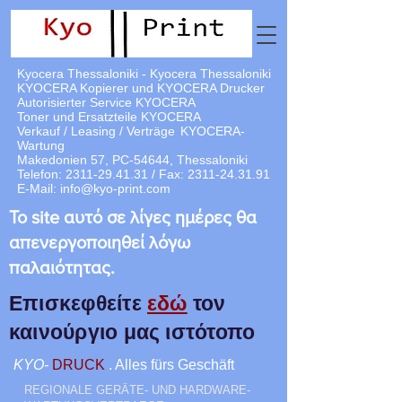
Kyocera Thessaloniki - Kyocera Thessaloniki
KYOCERA Kopierer und KYOCERA Drucker
Autorisierter Service KYOCERA
Toner und Ersatzteile KYOCERA
Verkauf / Leasing / Verträge
KYOCERA-
Wartung
Makedonien 57, PC-54644, Thessaloniki
Telefon:
2311-29.41.31
/ Fax:
2311-24.31.91
E-Mail:
info@kyo-print.com
Το site αυτό σε λίγες ημέρες θα
απενεργοποιηθεί λόγω
παλαιότητας.
Επισκεφθείτε
εδώ
τον
καινούργιο μας ιστότοπο
KYO-
DRUCK
. Alles fürs Geschäft
REGIONALE GERÄTE- UND HARDWARE-