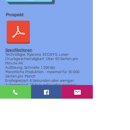
Prospekt
Spezifikationen
Technologie: Kyocera
ECOSYS, Laser
Druckgeschwindigkeit: Über 40 Seiten pro
Minute A4.
Auflösung: Schnelle 1.200 dpi
Monatliche Produktion
: maximal für 50.000
Seiten pro
Monat.
Erstkopiezeit: 6 Sekunden oder weniger
Aufwärmzeit: 15 Sekunden oder weniger
Prozessor:
800MHz
Speicher:
256MB
Duplexeinheit:
Ja
WLAN: Nai
Abmessungen: 375 x 393 x 272 mm
Gewicht: 14 kg
Stromversorgung: 220 / 240V
50/60 Hertz
Verbrauchsleistung:
Drucken 53,3 W,
Bereitschaftsmodus 7,1 W, Energiesparen /
ECOpower 2,6 W