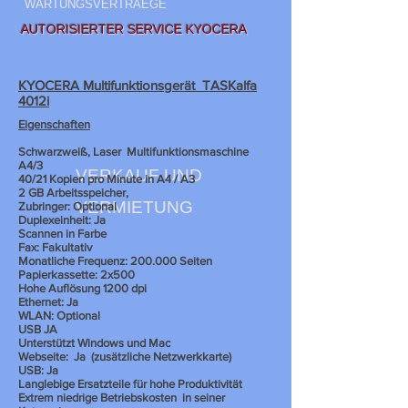
WARTUNGSVERTRAEGE
AUTORISIERTER SERVICE KYOCERA
KYOCERA Multifunktionsgerät TASKalfa
4012i
Eigenschaften
Schwarzweiß, Laser
Multifunktionsmaschine
A4/3
VERKAUF UND
40/21 Kopien pro Minute in A4 / A3
2 GB Arbeitsspeicher,
VERMIETUNG
Zubringer: Optional
Duplexeinheit: Ja
Scannen in Farbe
Fax: Fakultativ
Monatliche Frequenz: 200.000 Seiten
Papierkassette: 2x500
Hohe Auflösung 1200 dpi
Ethernet: Ja
WLAN: Optional
USB JA
Unterstützt Windows und Mac
Webseite:
Ja
(zusätzliche Netzwerkkarte)
USB: Ja
Langlebige Ersatzteile für hohe Produktivität
Extrem niedrige Betriebskosten
in seiner