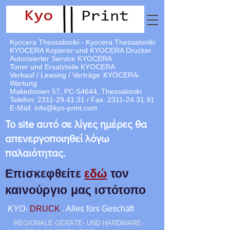
Kyocera Thessaloniki - Kyocera Thessaloniki
KYOCERA Kopierer und KYOCERA Drucker
Autorisierter Service KYOCERA
Toner und Ersatzteile KYOCERA
Verkauf / Leasing / Verträge
KYOCERA-
Wartung
Makedonien 57, PC-54644, Thessaloniki
Telefon:
2311-29.41.31
/ Fax:
2311-24.31.91
E-Mail:
info@kyo-print.com
Το site αυτό σε λίγες ημέρες θα
απενεργοποιηθεί λόγω
παλαιότητας.
Επισκεφθείτε
εδώ
τον
καινούργιο μας ιστότοπο
KYO-
DRUCK
. Alles fürs Geschäft
REGIONALE GERÄTE- UND HARDWARE-