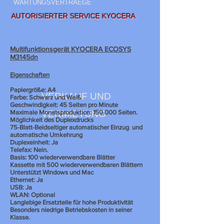
WARTUNGSVERTRAEGE
AUTORISIERTER SERVICE KYOCERA
Multifunktionsgerät KYOCERA ECOSYS
M3145dn
Eigenschaften
Papiergröße: A4
VERKAUF UND
Farbe: Schwarz und Weiß
Geschwindigkeit: 45 Seiten pro Minute
Maximale Monatsproduktion: 150.000 Seiten.
VERMIETUNG
Möglichkeit des Duplexdrucks
75-Blatt-Beidseitiger automatischer Einzug
und
automatische Umkehrung
Duplexeinheit: Ja
Telefax: Nein.
Basis: 100 wiederverwendbare Blätter
Kassette mit 500 wiederverwendbaren Blättern
Unterstützt Windows und Mac
Ethernet: Ja
USB: Ja
WLAN: Optional
Langlebige Ersatzteile für hohe Produktivität
Besonders niedrige Betriebskosten in seiner
Klasse.