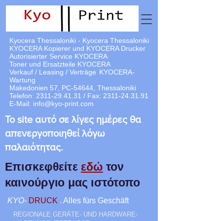
Kyocera Thessaloniki - Kyocera Thessaloniki
KYOCERA Kopierer und KYOCERA Drucker
Autorisierter Service KYOCERA
Toner und Ersatzteile KYOCERA
Verkauf / Leasing / Verträge
KYOCERA-
Wartung
Makedonien 57, PC-54644, Thessaloniki
Telefon:
2311-29.41.31
/ Fax:
2311-24.31.91
E-Mail:
info@kyo-print.com
Το site αυτό σε λίγες ημέρες θα
απενεργοποιηθεί λόγω
παλαιότητας.
Επισκεφθείτε
εδώ
τον
καινούργιο μας ιστότοπο
KYO-
DRUCK
. Alles fürs Geschäft
REGIONALE GERÄTE- UND HARDWARE-