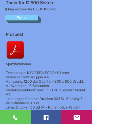
Toner für 12.500 Seiten
(Originaltoner für 6.000 Kopien)
Fotos
Prospekt
Spezifikationen
Technologie: KYOCERA ECOSYS Laser
Motordrehzahl: 45 ppm A4
Auflösung: 1200 dpi Qualität (1800 x 600 Druck).
Aufwärmzeit: 16 Sekunden
Monatsproduktion: max. : 150.000 Seiten / Monat
A4.
Leistungsaufnahme: Drucken 304 W- Standby 5
W- Schlafmodus 3 W.
Lärm: Drucken 50 dB (A) / Ruhemodus 49 dB -
Standby 28 dB (A). S
Stromversorgung: Wechselstrom 220 V-240 V,
50/60 Hz.
Zertifikate: Qualität ISO 9001, Umwelt:
ISO
14001