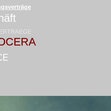
ungsverträge
häft
VERTRAEGE
YOCERA
CE