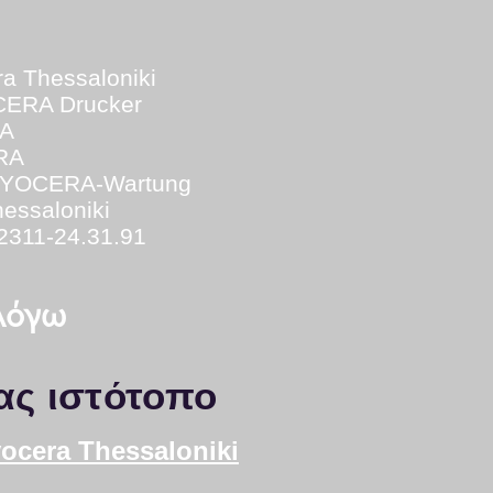
ra Thessaloniki
CERA Drucker
RA
ERA
YOCERA-Wartung
essaloniki
 2311-24.31.91
 λόγω
ας ιστότοπο
yocera Thessaloniki