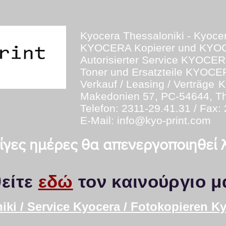
Kyocera Thessaloniki - Kyoce
KYOCERA Kopierer und KYO
Autorisierter Service KYOCE
Toner und Ersatzteile KYOC
Verkauf / Leasing / Verträge
K
Makedonien 57, PC-54644, Th
Telefon: 2311-29.41.31 / Fax:
E-Mail:
info@kyo-print.com
 λίγες ημέρες θα απενεργοποιηθεί
είτε
εδώ
τον καινούργιο μ
iki / Service Kyocera / Fotokopieren K