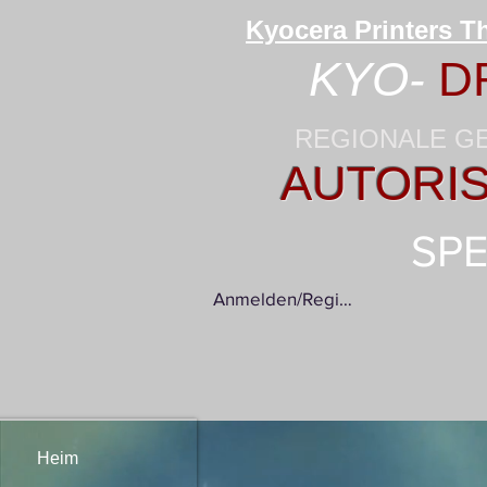
Kyocera Printers Th
KYO-
D
REGIONALE G
AUTORIS
SPE
Anmelden/Registrieren
Heim