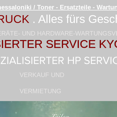
essaloniki / Toner - Ersatzteile - Wart
RUCK
. Alles fürs Gesc
ERÄTE- UND HARDWARE-WARTUNGS
IERTER SERVICE K
ZIALISIERTER HP SERVI
VERKAUF UND
VERMIETUNG