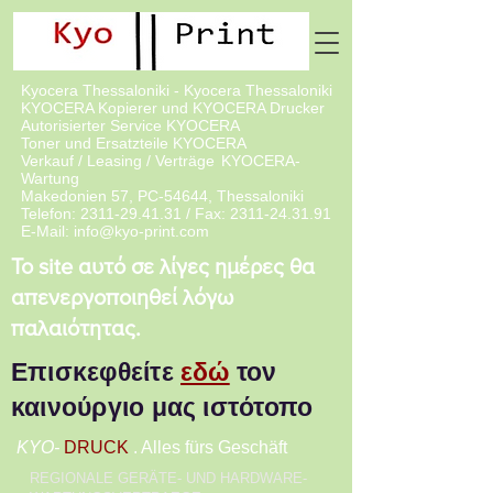
Kyocera Thessaloniki - Kyocera Thessaloniki
KYOCERA Kopierer und KYOCERA Drucker
Autorisierter Service KYOCERA
Toner und Ersatzteile KYOCERA
Verkauf / Leasing / Verträge
KYOCERA-
Wartung
Makedonien 57, PC-54644, Thessaloniki
Telefon:
2311-29.41.31
/ Fax:
2311-24.31.91
E-Mail:
info@kyo-print.com
Το site αυτό σε λίγες ημέρες θα
απενεργοποιηθεί λόγω
παλαιότητας.
Επισκεφθείτε
εδώ
τον
καινούργιο μας ιστότοπο
KYO-
DRUCK
. Alles fürs Geschäft
REGIONALE GERÄTE- UND HARDWARE-