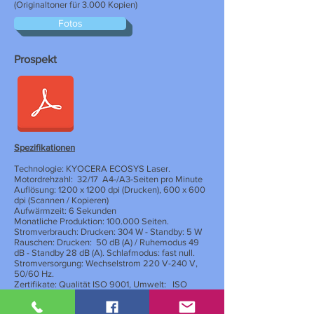
(Originaltoner für 3.000 Kopien)
Fotos
Prospekt
Spezifikationen
Technologie: KYOCERA ECOSYS Laser.
Motordrehzahl:
32/17
A4-/A3-Seiten pro Minute
Auflösung: 1200 x 1200 dpi (Drucken), 600 x 600
dpi (Scannen / Kopieren)
Aufwärmzeit: 6 Sekunden
Monatliche Produktion: 100.000 Seiten.
Stromverbrauch: Drucken: 304 W - Standby: 5 W
Rauschen: Drucken:
50 dB (A) / Ruhemodus 49
dB - Standby 28 dB (A). Schlafmodus: fast null.
Stromversorgung: Wechselstrom 220 V-240 V,
50/60 Hz.
Zertifikate: Qualität ISO 9001, Umwelt:
ISO
14001
Prozessor: ARM Cortex-A9 Dual-Core 1,2 GHz