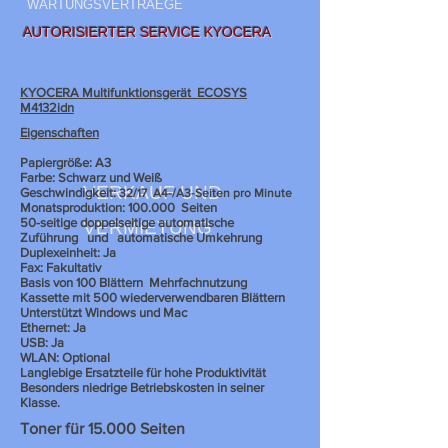
WARTUNGSVERTRAEGE
AUTORISIERTER SERVICE KYOCERA
KYOCERA Multifunktionsgerät ECOSYS
M4132idn
Eigenschaften
Papiergröße: A3
Farbe: Schwarz und Weiß
VERKAUF UND
Geschwindigkeit:
32/17
A4-/A3-Seiten pro Minute
Monatsproduktion: 100.000
Seiten
50-seitige doppelseitige automatische
VERMIETUNG
Zuführung
und
automatische Umkehrung
Duplexeinheit: Ja
Fax: Fakultativ
Basis von 100 Blättern
Mehrfachnutzung
Kassette mit 500 wiederverwendbaren Blättern
Unterstützt Windows und Mac
Ethernet: Ja
USB: Ja
WLAN: Optional
Langlebige Ersatzteile für hohe Produktivität
Besonders niedrige Betriebskosten in seiner
Klasse.
Toner für 15.000 Seiten