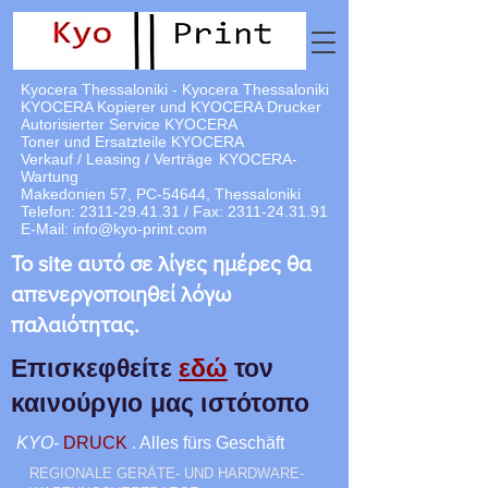
Kyocera Thessaloniki - Kyocera Thessaloniki
KYOCERA Kopierer und KYOCERA Drucker
Autorisierter Service KYOCERA
Toner und Ersatzteile KYOCERA
Verkauf / Leasing / Verträge
KYOCERA-
Wartung
Makedonien 57, PC-54644, Thessaloniki
Telefon:
2311-29.41.31
/ Fax:
2311-24.31.91
E-Mail:
info@kyo-print.com
Το site αυτό σε λίγες ημέρες θα
απενεργοποιηθεί λόγω
παλαιότητας.
Επισκεφθείτε
εδώ
τον
καινούργιο μας ιστότοπο
KYO-
DRUCK
. Alles fürs Geschäft
REGIONALE GERÄTE- UND HARDWARE-